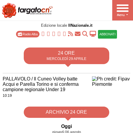
Edizione locale
IlNazionale.it
Radio Alba
ABBONATI
24 ORE
MERCOLEDÌ 29 APRILE
PALLAVOLO / Il Cuneo Volley batte
Acqui e Parella Torino e si conferma
campione regionale Under 19
10:19
ARCHIVIO 24 ORE
Oggi
giovedì 06 agosto