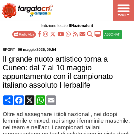
Edizione locale
IlNazionale.it
Radio Alba
ABBONATI
SPORT
-
06 maggio 2026
, 09:54
Il grande nuoto artistico torna a
Cuneo: dal 7 al 10 maggio
appuntamento con il campionato
italiano assoluto Herbalife
Condividi
Facebook
X
WhatsApp
Email
Oltre ad assegnare i titoli nazionali, nei doppi
femminile e mixed, nei singoli femminile maschile,
nel team e nell’acr, i campionati italiani
rappresentano un test di valutazione in vista degli