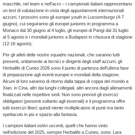
maschile, nel team e nell’acro – i campionati italiani rappresentano
un test di valutazione in vista degli appuntamenti internazionali
azzurri. I prossimi sono gli europei youth in Lussemburgo (4-7
giugno), cui seguiranno gli europei juniores in programma a
Monaco dal 30 giugno al 4 luglio, gli europei di Parigi dal 31 luglio
al 5 agosto e i mondiali juniores a Budapest in chiusura di stagione
(12-16 agosto).
Per gli atleti delle nostre squadre nazionali, che saranno tutti
presenti, unitamente ai tecnici e dirigenti degli staff azzurri, gli
Herbalife di Cuneo 2026 sono il punto di partenza dell’ultima fase
di preparazione agli eventi europei e mondiali della stagione.
Alcuni di loro saranno di ritorno dalla tappa di coppa del mondo a
Xian, in Cina, altri dai lunghi collegiali, altri ancora dagli allenamenti
finalizzati nelle rispettive sedi. Non sono previsti gli esercizi
obbligatori (presenti soltanto agli invernali) e il programma offre
tutti esercizi liberi; quindi niente moltiplicatore di punti ma tanto
spettacolo in più e spazio alla fantasia.
I campioni italiani estivi uscenti, quelli che hanno vinto
nell’edizione del 2025, sempre Herbalife a Cuneo, sono: Lara