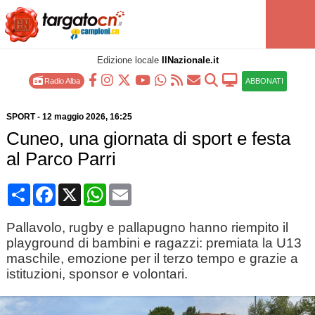
Edizione locale
IlNazionale.it
Radio Alba
ABBONATI
SPORT
-
12 maggio 2026
, 16:25
Cuneo, una giornata di sport e festa
al Parco Parri
Condividi
Facebook
X
WhatsApp
Email
Pallavolo, rugby e pallapugno hanno riempito il
playground di bambini e ragazzi: premiata la U13
maschile, emozione per il terzo tempo e grazie a
istituzioni, sponsor e volontari.