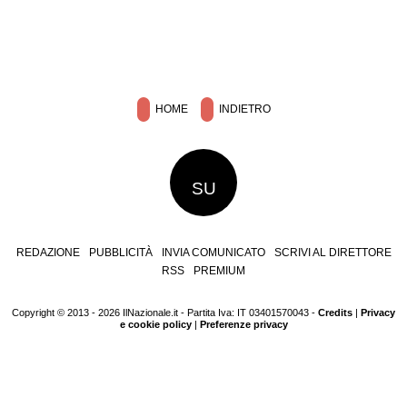
HOME
INDIETRO
SU
REDAZIONE
PUBBLICITÀ
INVIA COMUNICATO
SCRIVI AL DIRETTORE
RSS
PREMIUM
Copyright © 2013 - 2026 IlNazionale.it - Partita Iva: IT 03401570043 -
Credits
|
Privacy
e cookie policy
|
Preferenze privacy