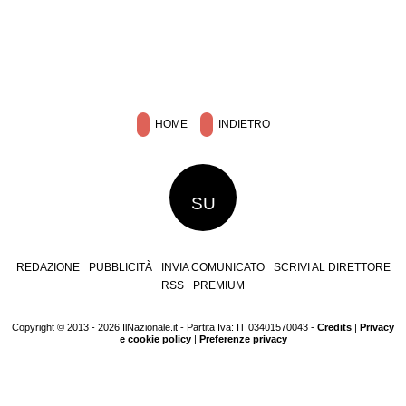
HOME
INDIETRO
SU
REDAZIONE
PUBBLICITÀ
INVIA COMUNICATO
SCRIVI AL DIRETTORE
RSS
PREMIUM
Copyright © 2013 - 2026 IlNazionale.it - Partita Iva: IT 03401570043 -
Credits
|
Privacy
e cookie policy
|
Preferenze privacy