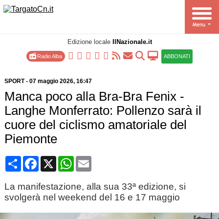
Edizione locale
IlNazionale.it
Radio Alba
ABBONATI
SPORT
-
07 maggio 2026
, 16:47
Manca poco alla Bra-Bra Fenix -
Langhe Monferrato: Pollenzo sarà il
cuore del ciclismo amatoriale del
Piemonte
Condividi
Facebook
X
WhatsApp
Email
La manifestazione, alla sua 33ª edizione, si
svolgerà nel weekend del 16 e 17 maggio