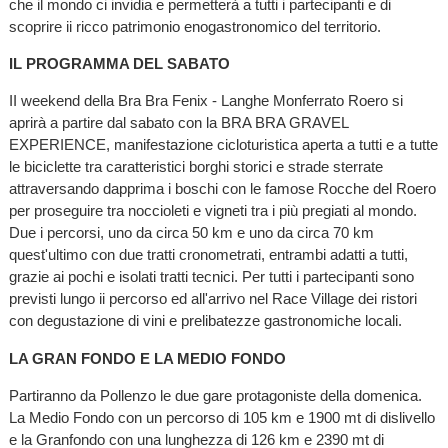
che il mondo ci invidia e permetterà a tutti i partecipanti e di
scoprire ii ricco patrimonio enogastronomico del territorio.
IL PROGRAMMA DEL SABATO
II weekend della Bra Bra Fenix - Langhe Monferrato Roero si
aprirà a partire dal sabato con la BRA BRA GRAVEL
EXPERIENCE, manifestazione cicloturistica aperta a tutti e a tutte
le biciclette tra caratteristici borghi storici e strade sterrate
attraversando dapprima i boschi con le famose Rocche del Roero
per proseguire tra noccioleti e vigneti tra i più pregiati al mondo.
Due i percorsi, uno da circa 50 km e uno da circa 70 km
quest'ultimo con due tratti cronometrati, entrambi adatti a tutti,
grazie ai pochi e isolati tratti tecnici. Per tutti i partecipanti sono
previsti lungo ii percorso ed all'arrivo nel Race Village dei ristori
con degustazione di vini e prelibatezze gastronomiche locali.
LA GRAN FONDO E LA MEDIO FONDO
Partiranno da Pollenzo le due gare protagoniste della domenica.
La Medio Fondo con un percorso di 105 km e 1900 mt di dislivello
e la Granfondo con una lunghezza di 126 km e 2390 mt di