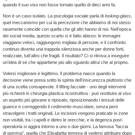
quando il suo viso non fosse tornato quello di dieci anni fa.
Non è un caso isolato. La psicologia sociale parla di
looking-glass
,
quel meccanismo per cui la percezione che abbiamo di noi stessi
raramente coincide con quella che gli altri hanno di noi. Nell'epoca
dei social media, questo scarto si è fatto abisso: le immagini
viaggiano veloci, raggiungono migliaia di persone, e il confronto
continuo diventa una trappola silenziosa anche per donne forti,
realizzate, tutt'altro che fragili. Il risultato? Ci si ritrova a inseguire
un'idea di sé che appartiene più allo sguardo altrui che al proprio.
Volersi migliorare è legittimo. Il problema nasce quando la
decisione viene presa sotto la spinta dell'insicurezza piuttosto che
di una scelta consapevole. Il lifting facciale - uno degli interventi
più richiesti in chirurgia plastica ricostruttiva - può restituire al viso
un aspetto più giovane e riposato, riposizionando i tessuti delle
guance e correggendo il cedimento muscolare, senza però
stravolgere i tratti originali. Le incisioni vengono praticate in zone
non visibili, tra i capelli e dietro le orecchie, e la degenza post-
operatoria si aggira intorno a uno o due giorni. La famosa "faccia
di gomma”, quella che Elisabetta temeva di vedersi attribuire dopo