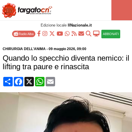
Edizione locale
IlNazionale.it
Radio Alba
ABBONATI
CHIRURGIA DELL'ANIMA
-
09 maggio 2026
, 09:00
Quando lo specchio diventa nemico: il
lifting tra paure e rinascita
Condividi
Facebook
X
WhatsApp
Email