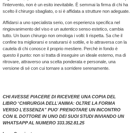
l’intervento, non è un esito inevitabile. È semmai la firma di chi ha
scelto il chirurgo sbagliato, o si è affidata a strutture non adeguate.
Affidarsi a uno specialista serio, con esperienza specifica nel
ringiovanimento del viso e un autentico senso estetico, cambia
tutto. Un buon chirurgo non omologa i volti: li rispetta. Sa che il
confine tra migliorarsi e snaturarsi è sottile, e lo attraversa con la
cautela di chi conosce il proprio mestiere. Perché in fondo è
questo il punto: non si tratta di inseguire un ideale esterno, ma di
ritrovare, attraverso una scelta ponderata e personale, una
versione di sé con cui tornare a sorridere serenamente.
CHI AVESSE PIACERE DI RICEVERE UNA COPIA DEL
LIBRO
“
CHIRURGIA DELL
’
ANIMA: OLTRE LA FORMA
VERSO L
’
ESSENZA” PUO
’
PRENOTARE UN INCONTRO
CON IL DOTTORE IN UNO DEI SUOI STUDI INVIANDO UN
WHATSAPP AL NUMERO 333.352.81.25