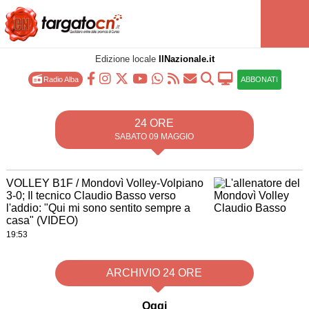
Edizione locale
IlNazionale.it
Radio Alba
ABBONATI
24 ORE
SABATO 09 MAGGIO
VOLLEY B1F / Mondovì Volley-Volpiano
3-0; Il tecnico Claudio Basso verso
l'addio: "Qui mi sono sentito sempre a
casa" (VIDEO)
19:53
ARCHIVIO 24 ORE
Oggi