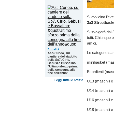
Si avvicina l’ev
3x3 Streetbaske
Si svolgerà dal 
tutti. Chiunque e
amici.
Attualità
Le categorie sar
Asti-Cuneo, sul
cantiere del viadotto
sulla Sp7. Cirio,
minibasket (mas
Gabusi e Bussalino:
"Ultimo sforzo prima
della consegna alla
Esordienti (masc
fine dell’anno"
Leggi tutte le notizie
U13 (maschili e 
U14 (maschili e 
U16 (maschili e 
U18 (maschili e 