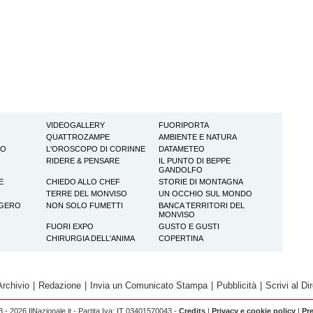
VIDEOGALLERY
FUORIPORTA
QUATTROZAMPE
AMBIENTE E NATURA
TO
L'OROSCOPO DI CORINNE
DATAMETEO
RIDERE & PENSARE
IL PUNTO DI BEPPE
GANDOLFO
E
CHIEDO ALLO CHEF
STORIE DI MONTAGNA
TERRE DEL MONVISO
UN OCCHIO SUL MONDO
GGERO
NON SOLO FUMETTI
BANCA TERRITORI DEL
MONVISO
FUORI EXPO
GUSTO E GUSTI
CHIRURGIA DELL'ANIMA
COPERTINA
Archivio
|
Redazione
|
Invia un Comunicato Stampa
|
Pubblicità
|
Scrivi al Dir
 - 2026 IlNazionale.it - Partita Iva: IT 03401570043 -
Credits
|
Privacy e cookie policy
|
Pr