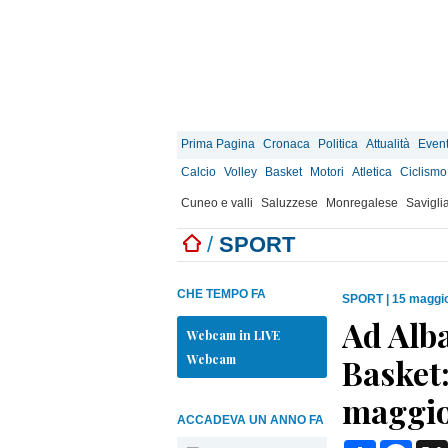
Prima Pagina
Cronaca
Politica
Attualità
Event
Calcio
Volley
Basket
Motori
Atletica
Ciclismo
Cuneo e valli
Saluzzese
Monregalese
Savigli
/
SPORT
CHE TEMPO FA
SPORT
|
15 maggio
Ad Alba
Webcam in LIVE
Webcam
Basket:
maggio 
ACCADEVA UN ANNO FA
Condividi
Face