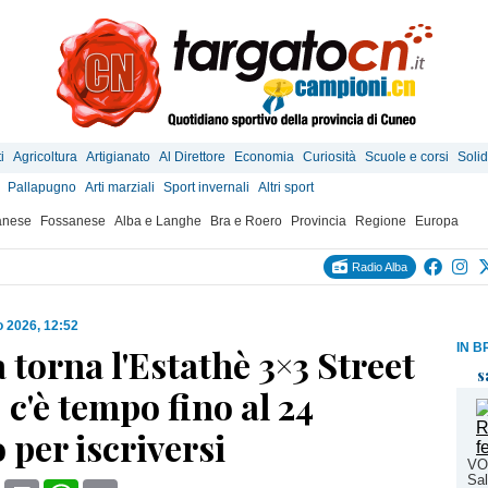
i
Agricoltura
Artigianato
Al Direttore
Economia
Curiosità
Scuole e corsi
Solid
Pallapugno
Arti marziali
Sport invernali
Altri sport
anese
Fossanese
Alba e Langhe
Bra e Roero
Provincia
Regione
Europa
Radio Alba
 2026, 12:52
IN B
 torna l'Estathè 3×3 Street
s
 c'è tempo fino al 24
per iscriversi
VOL
Sal
book
X
Print
WhatsApp
Email