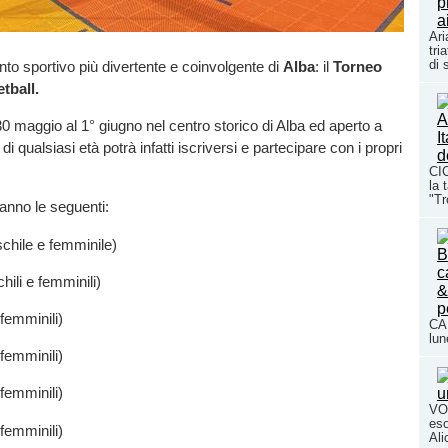
Ari
tri
di 
ento sportivo più divertente e coinvolgente di
Alba
: il
Torneo
tball.
30 maggio al 1° giugno nel centro storico di Alba ed aperto a
 di qualsiasi età potrà infatti iscriversi e partecipare con i propri
CIC
la 
"Tr
anno le seguenti:
chile e femminile)
hili e femminili)
femminili)
CAL
lun
femminili)
femminili)
VO
eso
femminili)
Ali