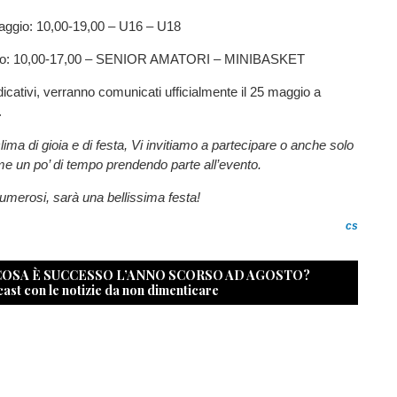
ggio: 10,00-19,00 – U16 – U18
gno: 10,00-17,00 – SENIOR AMATORI – MINIBASKET
ndicativi, verranno comunicati ufficialmente il 25 maggio a
.
lima di gioia e di festa, Vi invitiamo a partecipare o anche solo
e un po’ di tempo prendendo parte all’evento.
umerosi, sarà una bellissima festa!
cs
 COSA È SUCCESSO L’ANNO SCORSO AD AGOSTO?
cast con le notizie da non dimenticare