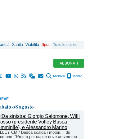
arietà
Sanità
Viabilità
Sport
Tutte le notizie
ABBONATI
Archivio
Mobile
REVE
abato 08 agosto
LEY CM / Busca scalda i motori, il ds
omone: "Presto per capire dove arriveremo