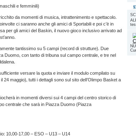
g
maschili e femminili)
SC
ricchito da momenti di musica, intrattenimento e spettacolo.
ALP
involte ci saranno anche gli amici di Sportabili e poi c’è in
tes
a per gli amici del Baskin, il nuovo gioco inclusivo arrivato ad
st’anno.
NUO
amente tantissimo su 5 campi (record di strutture). Due
Cun
a Duomo, con tanto di tribuna sul campo centrale, e tre nel
ddalena.
sufficiente versare la quota e inviare il modulo compilato su
l 24 maggio), tutti i dettagli sono sul sito dell’Olimpo Basket a
iocherà in momenti diversi sui 4 campi del centro storico di
mpo centrale che sarà in Piazza Duomo (Piazza
io: 10,00-17,00 – ESO – U13 – U14