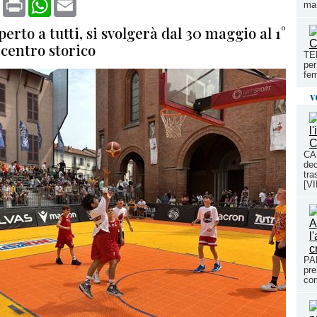
ma 
perto a tutti, si svolgerà dal 30 maggio al 1°
 centro storico
TEN
per
fem
v
CA
dec
tra
[V
PA
pre
com