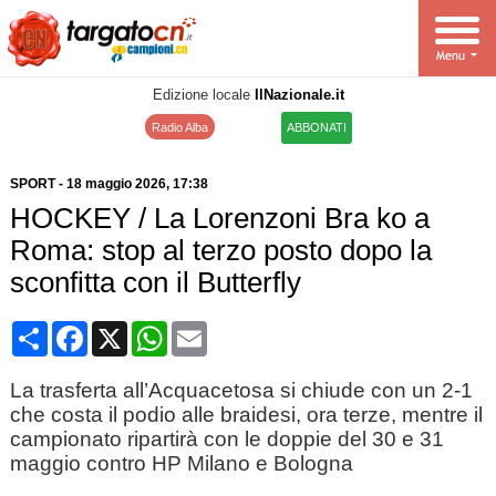
Edizione locale
IlNazionale.it
Radio Alba
ABBONATI
SPORT
-
18 maggio 2026
, 17:38
HOCKEY / La Lorenzoni Bra ko a
Roma: stop al terzo posto dopo la
sconfitta con il Butterfly
Condividi
Facebook
X
WhatsApp
Email
La trasferta all’Acquacetosa si chiude con un 2‑1
che costa il podio alle braidesi, ora terze, mentre il
campionato ripartirà con le doppie del 30 e 31
maggio contro HP Milano e Bologna