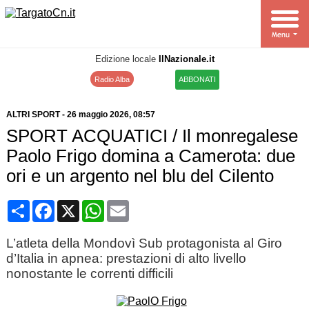
Edizione locale
IlNazionale.it
Radio Alba
ABBONATI
ALTRI SPORT
-
26 maggio 2026
, 08:57
SPORT ACQUATICI / Il monregalese
Paolo Frigo domina a Camerota: due
ori e un argento nel blu del Cilento
Condividi
Facebook
X
WhatsApp
Email
L’atleta della Mondovì Sub protagonista al Giro
d’Italia in apnea: prestazioni di alto livello
nonostante le correnti difficili