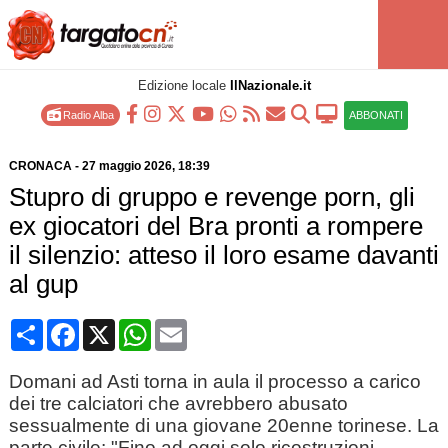
Edizione locale
IlNazionale.it
Radio Alba
ABBONATI
CRONACA
-
27 maggio 2026
, 18:39
Stupro di gruppo e revenge porn, gli
ex giocatori del Bra pronti a rompere
il silenzio: atteso il loro esame davanti
al gup
Condividi
Facebook
X
WhatsApp
Email
Domani ad Asti torna in aula il processo a carico
dei tre calciatori che avrebbero abusato
sessualmente di una giovane 20enne torinese. La
parte civile: "Fino ad oggi solo ricostruzioni