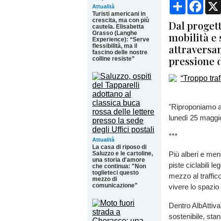
Condividi
Face
Attualità
Turisti americani in
crescita, ma con più
Dal proget
cautela. Elisabetta
Grasso (Langhe
mobilità e 
Experience): “Serve
attraversam
flessibilità, ma il
fascino delle nostre
pressione d
colline resiste”
"Riproponiamo a s
lunedì 25 maggi
***
Attualità
La casa di riposo di
Saluzzo e le cartoline,
Più alberi e men
una storia d'amore
piste ciclabili l
che continua: "Non
toglieteci questo
mezzo al traffic
mezzo di
comunicazione"
vivere lo spazio 
Dentro AlbAttiva
sostenibile, sta