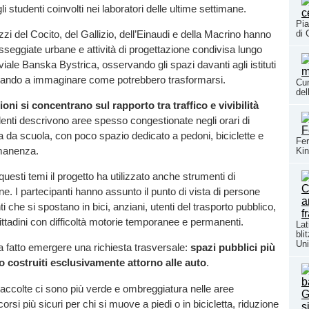
i studenti coinvolti nei laboratori delle ultime settimane.
Pia
i del Cocito, del Gallizio, dell’Einaudi e della Macrino hanno
di 
sseggiate urbane e attività di progettazione condivisa lungo
iale Banska Bystrica, osservando gli spazi davanti agli istituti
ovando a immaginare come potrebbero trasformarsi.
Cun
del
oni si concentrano sul rapporto tra traffico e vivibilità
enti descrivono aree spesso congestionate negli orari di
a da scuola, con poco spazio dedicato a pedoni, biciclette e
Fer
manenza.
Kin
uesti temi il progetto ha utilizzato anche strumenti di
 I partecipanti hanno assunto il punto di vista di persone
nti che si spostano in bici, anziani, utenti del trasporto pubblico,
cittadini con difficoltà motorie temporanee e permanenti.
Lat
bli
Uni
 fatto emergere una richiesta trasversale:
spazi pubblici più
o costruiti esclusivamente attorno alle auto
.
raccolte ci sono più verde e ombreggiatura nelle aree
orsi più sicuri per chi si muove a piedi o in bicicletta, riduzione