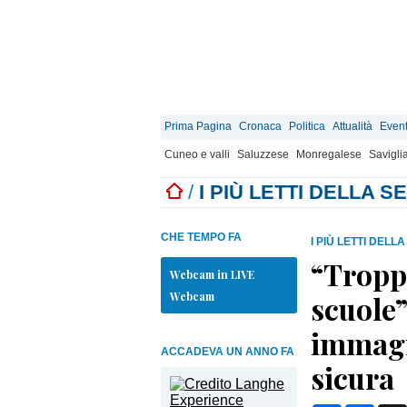
Prima Pagina
Cronaca
Politica
Attualità
Event
Cuneo e valli
Saluzzese
Monregalese
Savigli
/
I PIÙ LETTI DELLA 
CHE TEMPO FA
I PIÙ LETTI DELL
“Troppo
Webcam in LIVE
Webcam
scuole”
immagi
ACCADEVA UN ANNO FA
sicura