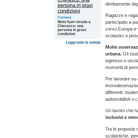
direttamente dagl
Ragazze e ragazz
Cronaca
partecipato a pa
Moto fuori strada a
Cherasco: una
corso Europa e v
persona in gravi
condizioni
scolastici e pr
Leggi tutte le notizie
Molte osservazi
urbana.
Gli stud
ingresso e uscit
momenti di per
Per lavorare su q
immedesimazione.
differenti: stude
automobilisti o 
Un lavoro che ha
inclusivi e men
Tra le proposte 
scolastiche, perc