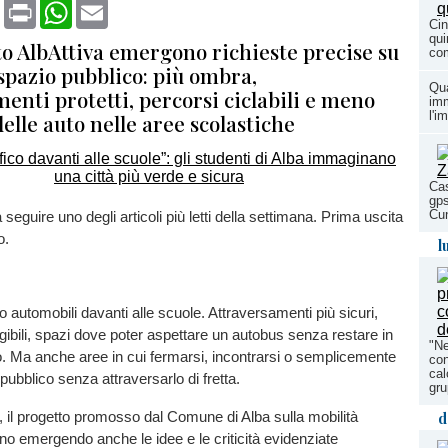
book
X
Print
WhatsApp
Email
Cin
qui
to AlbAttiva emergono richieste precise su
co
spazio pubblico: più ombra,
Qua
enti protetti, percorsi ciclabili e meno
imm
l'i
elle auto nelle aree scolastiche
Cas
gps
Cu
eguire uno degli articoli più letti della settimana. Prima uscita
o.
l
o automobili davanti alle scuole. Attraversamenti più sicuri,
eggibili, spazi dove poter aspettare un autobus senza restare in
"Ne
o. Ma anche aree in cui fermarsi, incontrarsi o semplicemente
con
cal
pubblico senza attraversarlo di fretta.
gr
, il progetto promosso dal Comune di Alba sulla mobilità
d
nno emergendo anche le idee e le criticità evidenziate