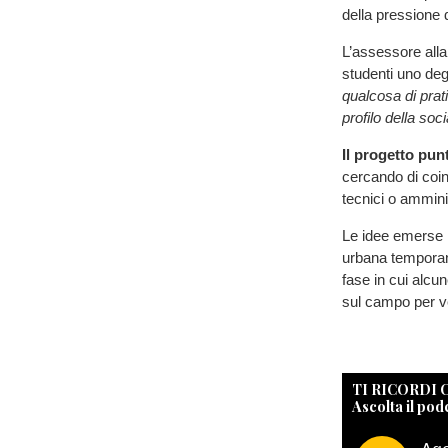
della pressione d
L’assessore alla
studenti uno degl
qualcosa di prati
profilo della soci
Il progetto punt
cercando di coin
tecnici o amminis
Le idee emerse n
urbana temporane
fase in cui alcu
sul campo per ver
TI RICORDI
Ascolta il pod