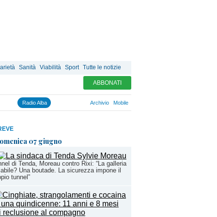
arietà
Sanità
Viabilità
Sport
Tutte le notizie
ABBONATI
Radio Alba
Archivio
Mobile
REVE
omenica 07 giugno
nel di Tenda, Moreau contro Rixi: “La galleria
labile? Una boutade. La sicurezza impone il
pio tunnel”