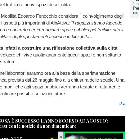
“La
el traffico e nuovi spazi di socialità.
Pen
sic
 Mobilità Edoardo Fenocchio considera il coinvolgimento degli
i aspetti più importanti di AlbAttiva:
“I ragazzi stanno facendo
co e concreto per immaginare spazi pubblici più fruibili sotto il
alità e degli spostamenti a piedi e in bicicletta”
.
a infatti a costruire una riflessione collettiva sulla città
,
volgere chi vive quotidianamente quegli spazi e non soltanto
tratori.
ei laboratori saranno ora alla base della sperimentazione
a prevista dal 26 maggio fino alla chiusura delle scuole. Una
ne modifiche agli spazi pubblici verranno testate direttamente
ificare possibili soluzioni future.
d.v.
 COSA È SUCCESSO L’ANNO SCORSO AD AGOSTO?
cast con le notizie da non dimenticare