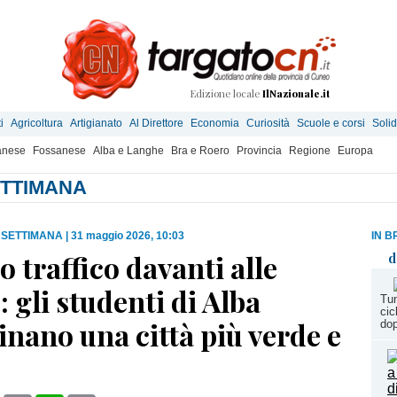
Edizione locale
IlNazionale.it
i
Agricoltura
Artigianato
Al Direttore
Economia
Curiosità
Scuole e corsi
Solid
anese
Fossanese
Alba e Langhe
Bra e Roero
Provincia
Regione
Europa
SETTIMANA
A SETTIMANA
|
31 maggio 2026, 10:03
IN B
 traffico davanti alle
d
: gli studenti di Alba
Tun
cic
nano una città più verde e
dop