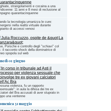
ghiate, strangolamenti e cocaina a una
ndicenne: 11 anni e 8 mesi di reclusione al
mpagno quarantacinquenne
ndo la tecnologia umanizza le cure:
ergersi nella realtà virtuale durante
mpianto di accessi venosi
e, Porsche e controllo degli "schiavi" col
: il racconto shock della dominatrice di
neo spopola sul web
unedì 01 giugno
ssuna violenza, fu un rapporto
sensuale": in aula la difesa dei tre ex
ciatori del Bra accusati di aver stuprato in
uppo una ventenne
omenica 31 maggio