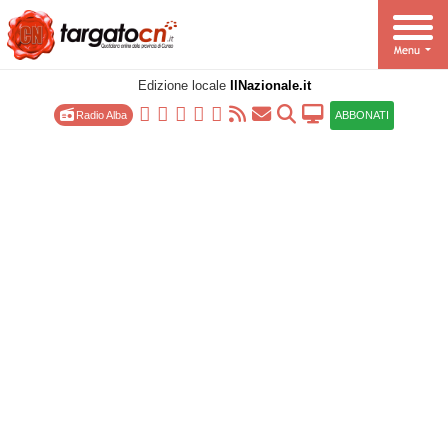
Edizione locale
IlNazionale.it
Radio Alba
ABBONATI