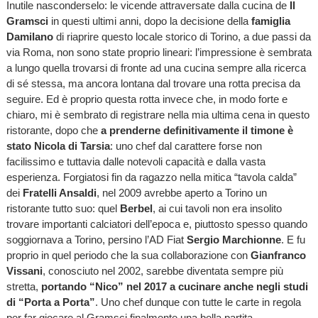
Inutile nasconderselo: le vicende attraversate dalla cucina de
Il
Gramsci
in questi ultimi anni, dopo la decisione della
famiglia
Damilano
di riaprire questo locale storico di Torino, a due passi da
via Roma, non sono state proprio lineari: l’impressione è sembrata
a lungo quella trovarsi di fronte ad una cucina sempre alla ricerca
di sé stessa, ma ancora lontana dal trovare una rotta precisa da
seguire. Ed è proprio questa rotta invece che, in modo forte e
chiaro, mi è sembrato di registrare nella mia ultima cena in questo
ristorante, dopo che
a prenderne definitivamente il timone è
stato Nicola di Tarsia
: uno chef dal carattere forse non
facilissimo e tuttavia dalle notevoli capacità e dalla vasta
esperienza. Forgiatosi fin da ragazzo nella mitica “tavola calda”
dei
Fratelli Ansaldi
, nel 2009 avrebbe aperto a Torino un
ristorante tutto suo: quel
Berbel
, ai cui tavoli non era insolito
trovare importanti calciatori dell’epoca e, piuttosto spesso quando
soggiornava a Torino, persino l’AD Fiat
Sergio Marchionne
. E fu
proprio in quel periodo che la sua collaborazione con
Gianfranco
Vissani
, conosciuto nel 2002, sarebbe diventata sempre più
stretta,
portando “Nico” nel 2017 a cucinare anche negli studi
di “Porta a Porta”
. Uno chef dunque con tutte le carte in regola
per far giocare al Gramsci finalmente una bella partita.