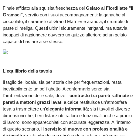
Finale affidato alla squisita freschezza del
Gelato al Fiordilatte "Il
Gramsci"
, servito con i suoi accompagnamenti: la ganache al
cioccolato, il caramello al Grand Marnier e arancia, il crumble di
paste di meliga. Questi ultimi sicuramente intriganti, ma tuttavia
incapaci di aggiungere davvero un guizzo ulteriore ad un gelato
capace di bastare a se stesso.
L'equilibrio della tavola
Il taglio del locale, sia per storia che per frequentazioni, resta
inevitabilmente un po’ fighetto. A confermarlo sono: sia
l’ambientazione delle sale, dove il
contrasto tra pareti raffinate e
pareti a mattoni grezzi lavati a calce
restituisce un’atmosfera
tesa a trasmettere un’
elegante informalità
; sia i tavoli di diverse
dimensioni che, ben distanziati tra loro e funzionali anche a pranzi
di lavoro, sono apparecchiati con accurata leggerezza. All’interno
di questo scenario,
il servizio si muove con professionalità e
disinvoltura
, stabilendo con chi è seduto ai tavoli un’empatica