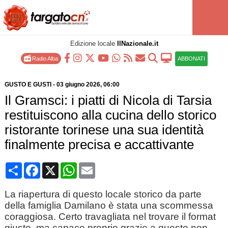
Edizione locale
IlNazionale.it
Radio Alba
ABBONATI
GUSTO E GUSTI
-
03 giugno 2026
, 06:00
Il Gramsci: i piatti di Nicola di Tarsia
restituiscono alla cucina dello storico
ristorante torinese una sua identità
finalmente precisa e accattivante
Condividi
Facebook
X
WhatsApp
Email
La riapertura di questo locale storico da parte
della famiglia Damilano è stata una scommessa
coraggiosa. Certo travagliata nel trovare il format
giusto, ma capace proprio grazie a questo non