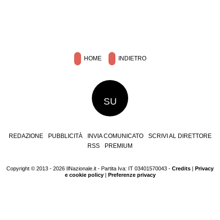
HOME
INDIETRO
SU
REDAZIONE
PUBBLICITÀ
INVIA COMUNICATO
SCRIVI AL DIRETTORE
RSS
PREMIUM
Copyright © 2013 - 2026 IlNazionale.it - Partita Iva: IT 03401570043 -
Credits
|
Privacy
e cookie policy
|
Preferenze privacy