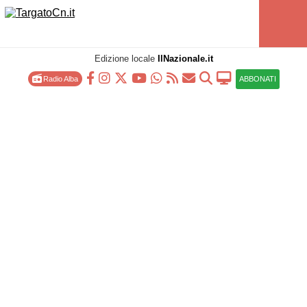
Edizione locale
IlNazionale.it
Radio Alba
ABBONATI