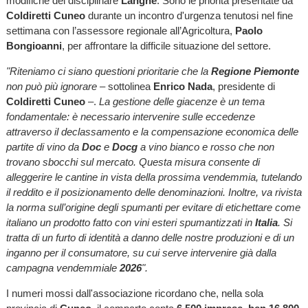
modifiche del disciplinare
Langhe
. Sono le priorità presentate da
Coldiretti Cuneo
durante un incontro d'urgenza tenutosi nel fine
settimana con l’assessore regionale all’Agricoltura,
Paolo
Bongioanni
, per affrontare la difficile situazione del settore.
"Riteniamo ci siano questioni prioritarie che la
Regione Piemonte
non può più ignorare
– sottolinea
Enrico Nada
, presidente di
Coldiretti Cuneo
–.
La gestione delle giacenze è un tema
fondamentale: è necessario intervenire sulle eccedenze
attraverso il declassamento e la compensazione economica delle
partite di vino da
Doc
e
Docg
a vino bianco e rosso che non
trovano sbocchi sul mercato. Questa misura consente di
alleggerire le cantine in vista della prossima vendemmia, tutelando
il reddito e il posizionamento delle denominazioni. Inoltre, va rivista
la norma sull’origine degli spumanti per evitare di etichettare come
italiano un prodotto fatto con vini esteri spumantizzati in
Italia
. Si
tratta di un furto di identità a danno delle nostre produzioni e di un
inganno per il consumatore, su cui serve intervenire già dalla
campagna vendemmiale
2026
".
I numeri mossi dall'associazione ricordano che, nella sola