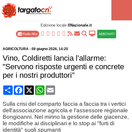
Edizione locale
IlNazionale.it
Radio Alba
ABBONATI
AGRICOLTURA
-
08 giugno 2026
, 14:20
Vino, Coldiretti lancia l'allarme:
"Servono risposte urgenti e concrete
per i nostri produttori"
Condividi
Facebook
X
WhatsApp
Email
Sulla crisi del comparto faccia a faccia tra i vertici
dell'associazione agricola e l'assessore regionale
Bongioanni. Nel mirino la gestione delle giacenze,
le modifiche ai disciplinari e lo stop ai "furti di
identità" sugli spumanti