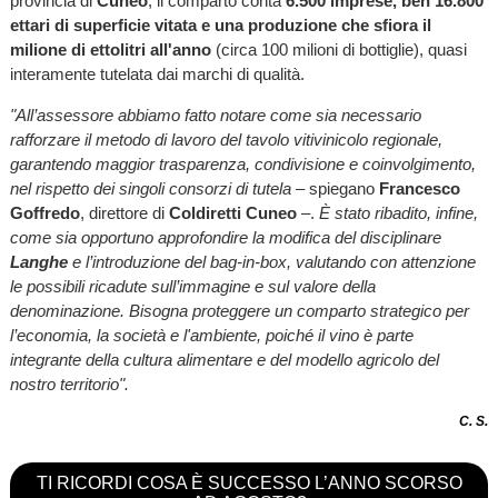
provincia di
Cuneo
, il comparto conta
6.500 imprese, ben 16.800
ettari di superficie vitata e una produzione che sfiora il
milione di ettolitri all'anno
(circa 100 milioni di bottiglie), quasi
interamente tutelata dai marchi di qualità.
"All’assessore abbiamo fatto notare come sia necessario
rafforzare il metodo di lavoro del tavolo vitivinicolo regionale,
garantendo maggior trasparenza, condivisione e coinvolgimento,
nel rispetto dei singoli consorzi di tutela
– spiegano
Francesco
Goffredo
, direttore di
Coldiretti Cuneo
–.
È stato ribadito, infine,
come sia opportuno approfondire la modifica del disciplinare
Langhe
e l’introduzione del bag-in-box, valutando con attenzione
le possibili ricadute sull’immagine e sul valore della
denominazione. Bisogna proteggere un comparto strategico per
l’economia, la società e l'ambiente, poiché il vino è parte
integrante della cultura alimentare e del modello agricolo del
nostro territorio".
C. S.
TI RICORDI COSA È SUCCESSO L’ANNO SCORSO