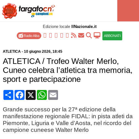
Edizione locale
IlNazionale.it
Radio Alba
ABBONATI
ATLETICA
-
10 giugno 2026
, 18:45
ATLETICA / Trofeo Walter Merlo,
Cuneo celebra l’atletica tra memoria,
sport e partecipazione
Condividi
Facebook
X
WhatsApp
Email
Grande successo per la 27ª edizione della
manifestazione regionale FIDAL: in pista atleti da
Piemonte, Liguria e Valle d’Aosta, nel ricordo del
campione cuneese Walter Merlo