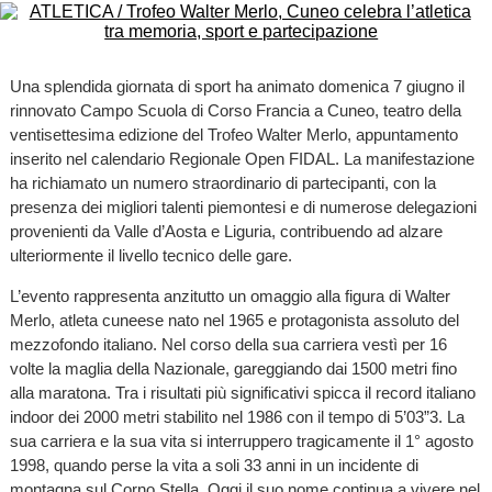
Una splendida giornata di sport ha animato domenica 7 giugno il
rinnovato Campo Scuola di Corso Francia a Cuneo, teatro della
ventisettesima edizione del Trofeo Walter Merlo, appuntamento
inserito nel calendario Regionale Open FIDAL. La manifestazione
ha richiamato un numero straordinario di partecipanti, con la
presenza dei migliori talenti piemontesi e di numerose delegazioni
provenienti da Valle d’Aosta e Liguria, contribuendo ad alzare
ulteriormente il livello tecnico delle gare.
L’evento rappresenta anzitutto un omaggio alla figura di Walter
Merlo, atleta cuneese nato nel 1965 e protagonista assoluto del
mezzofondo italiano. Nel corso della sua carriera vestì per 16
volte la maglia della Nazionale, gareggiando dai 1500 metri fino
alla maratona. Tra i risultati più significativi spicca il record italiano
indoor dei 2000 metri stabilito nel 1986 con il tempo di 5’03”3. La
sua carriera e la sua vita si interruppero tragicamente il 1° agosto
1998, quando perse la vita a soli 33 anni in un incidente di
montagna sul Corno Stella. Oggi il suo nome continua a vivere nel