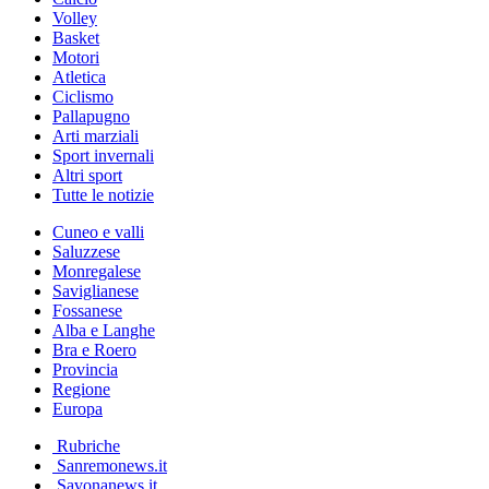
Volley
Basket
Motori
Atletica
Ciclismo
Pallapugno
Arti marziali
Sport invernali
Altri sport
Tutte le notizie
Cuneo e valli
Saluzzese
Monregalese
Saviglianese
Fossanese
Alba e Langhe
Bra e Roero
Provincia
Regione
Europa
Rubriche
Sanremonews.it
Savonanews.it