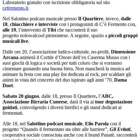
Laboratorio gratuito con iscrizione obbligatoria sul sito
cefermento.it
.
Nel Salottino podcast musicale presso
Il Quartiere
, invece,
dalle
18
,
chiacchiere e interviste
con i protagonisti di C’è Fermento con,
alle 19
, l’intervento di
Tibi
che racconterà il suo
progetto nolowalcool piemontese. A seguire, spazio a
piccoli gruppi
musicali live
.
Dalle ore 20, l’associazione ludico-culturale, no-profit,
Dimensione
Arcana
animerà il Cortile d’Onore dell’ex Caserma Musso con i
suoi giochi di logica e società per tutti coloro che si vorranno
cimentare gustando una buona birra. Non mancherà la musica ad
animare la festa con una play list dedicata al rock, per scaldare gli
animi in vista del concerto del duo ispirato agli anni ’70,
Dama
Duet
.
Sabato 20 giugno
, dalle 18, presso Il Quartiere
,
l’
ABC,
Associazione Birraria Cuneese
, darà il via ai
tour degustazione
guidati
, coinvolgendo i diversi birrifici e gli stand dedicati ai
fermentati.
Alle 18, nel
Salottino podcast musicale
,
Elio Parola
con il
progetto “Quando il fermentato sta oltre alle barriere”,
Gli Evitati
,
cooperativa sociale conosciuta anche con il brand Panatè, racconterà