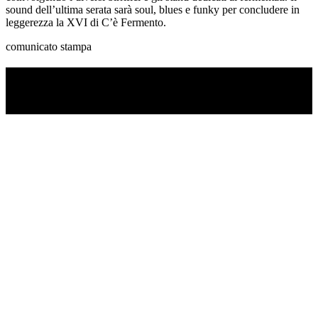
sound dell’ultima serata sarà soul, blues e funky per concludere in
leggerezza la XVI di C’è Fermento.
comunicato stampa
TI RICORDI COSA È SUCCESSO L’ANNO
SCORSO AD AGOSTO?
Ascolta il podcast con le notizie da non dimenticare