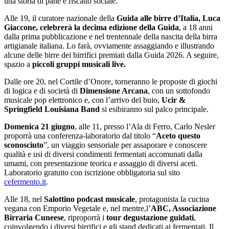
una storia di pane e riscatto sociale.
Alle 19, il curatore nazionale della
Guida alle birre d’Italia, Luca
Giaccone, celebrerà la decima edizione della Guida
, a 18 anni
dalla prima pubblicazione e nel trentennale della nascita della birra
artigianale italiana. Lo farà, ovviamente assaggiando e illustrando
alcune delle birre dei birrifici premiati dalla Guida 2026. A seguire,
spazio a
piccoli gruppi musicali live.
Dalle ore 20, nel Cortile d’Onore, torneranno le proposte di giochi
di logica e di società di
Dimensione Arcana
, con un sottofondo
musicale pop elettronico e, con l’arrivo del buio,
Ucir &
Springfield Louisiana Band
si esibiranno sul palco principale.
Domenica 21 giugno
, alle 11, presso l’Ala di Ferro, Carlo Nesler
proporrà una conferenza-laboratorio dal titolo “
Aceto questo
sconosciuto
”, un viaggio sensoriale per assaporare e conoscere
qualità e usi di diversi condimenti fermentati accomunati dalla
umami, con presentazione teorica e assaggio di diversi aceti.
Laboratorio gratuito con iscrizione obbligatoria sul sito
cefermento.it
.
Alle 18, nel
Salottino podcast musicale
, protagonista la cucina
vegana con Emporio Vegetale e, nel mentre,l’
ABC, Associazione
Birraria Cuneese
, riproporrà i
tour degustazione guidati
,
coinvolgendo i diversi birrifici e gli stand dedicati ai fermentati. Il