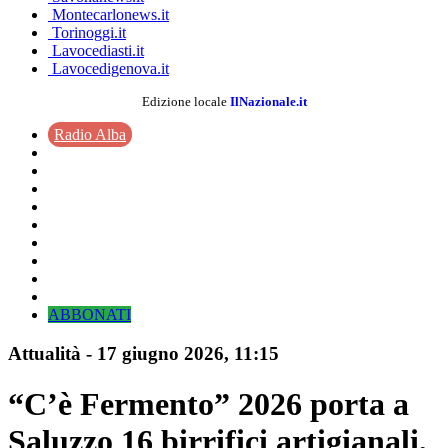
Montecarlonews.it
Torinoggi.it
Lavocediasti.it
Lavocedigenova.it
Edizione locale
IlNazionale.it
Radio Alba
ABBONATI
Attualità
-
17 giugno 2026
, 11:15
“C’è Fermento” 2026 porta a
Saluzzo 16 birrifici artigianali,