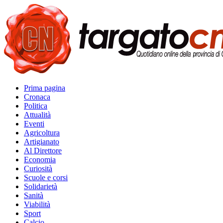
Prima pagina
Cronaca
Politica
Attualità
Eventi
Agricoltura
Artigianato
Al Direttore
Economia
Curiosità
Scuole e corsi
Solidarietà
Sanità
Viabilità
Sport
Calcio