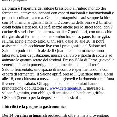
La prima è l’apertura del salone brassicolo all’intero mondo dei
fermentati, attraverso incontri con esperti nazionali e internazionali e
proposte culinarie a tema. Grande protagonista sarà sempre la birra,
con 14 birrifici artigianali italiani, 2 consorzi della birra e 2 birrifici
ospiti belga e tedesco. Ci sarà spazio anche per lo street food, con 7
cucine di strada locali e internazionali e 7 produttori, con un occhio
di riguardo ai fermentati come kombucha, sidro, pane, formaggio,
salumi, aceto e molto altro. Ogni sera, dalle 18 alle 20, si potrà
assistere alle chiacchierate live con i protagonisti del Salone nel
Salottino podcast musicale de Il Quartiere e non mancheranno
laboratori, tour degustazione, musica dal vivo e giochi di società ad
animare le quattro serate del festival. Presso l’Ala di Ferro, giovedì e
venerdì nel tardo pomeriggio e la domenica mattina, si terrà il
Salotto fermentato, uno spazio di incontro e sperimentazione con
esperti di fermentati. Il Salone aprirà presso Il Quartiere tutti i giorni
alle 18, con chiusura a mezzanotte il giovedì e la domenica e all’una
il venerdì e il sabato. Gli appuntamenti e i laboratori hanno
prenotazione obbligatoria su
www.cefermento.it
. L’ingresso al
salone è gratuito, con obbligo di acquisto del bicchiere griffato
CF2026 (5 euro) per la degustazione brassicola.
I birrifici e la proposta gastronomica
Dei
14 birrifici artigianali
protagonisti oltre la metà provengono