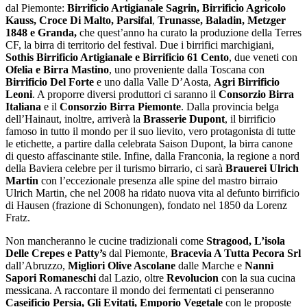
dal Piemonte:
Birrificio Artigianale Sagrin, Birrificio Agricolo
Kauss, Croce Di Malto, Parsifal
,
Trunasse, Baladin, Metzger
1848 e Granda,
che quest’anno ha curato la produzione della Terres
CF, la birra di territorio del festival. Due i birrifici marchigiani,
Sothis Birrificio Artigianale e Birrificio 61 Cento
, due veneti con
Ofelia e Birra Mastino
, uno proveniente dalla Toscana con
Birrificio Del Forte
e uno dalla Valle D’Aosta,
Agri Birrificio
Leoni
. A proporre diversi produttori ci saranno il
Consorzio Birra
Italiana
e il
Consorzio Birra Piemonte
. Dalla provincia belga
dell’Hainaut, inoltre, arriverà la
Brasserie Dupont
, il birrificio
famoso in tutto il mondo per il suo lievito, vero protagonista di tutte
le etichette, a partire dalla celebrata Saison Dupont, la birra canone
di questo affascinante stile. Infine, dalla Franconia, la regione a nord
della Baviera celebre per il turismo birrario, ci sarà
Brauerei Ulrich
Martin
con l’eccezionale presenza alle spine del mastro birraio
Ulrich Martin, che nel 2008 ha ridato nuova vita al defunto birrificio
di Hausen (frazione di Schonungen), fondato nel 1850 da Lorenz
Fratz.
Non mancheranno le cucine tradizionali come
Stragood, L’isola
Delle Crepes e Patty’s
dal Piemonte,
Bracevia A Tutta Pecora Srl
dall’Abruzzo,
Migliori Olive Ascolane
dalle Marche e
Nannì
Sapori Romaneschi
dal Lazio, oltre
Revolucion
con la sua cucina
messicana. A raccontare il mondo dei fermentati ci penseranno
Caseificio Persia, Gli Evitati, Emporio Vegetale
con le proposte