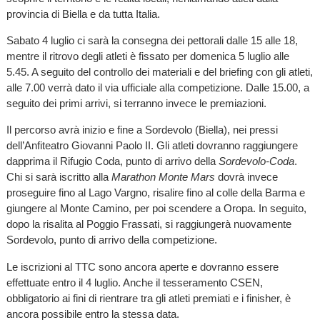
provincia di Biella e da tutta Italia.
Sabato 4 luglio ci sarà la consegna dei pettorali dalle 15 alle 18,
mentre il ritrovo degli atleti è fissato per domenica 5 luglio alle
5.45. A seguito del controllo dei materiali e del briefing con gli atleti,
alle 7.00 verrà dato il via ufficiale alla competizione. Dalle 15.00, a
seguito dei primi arrivi, si terranno invece le premiazioni.
Il percorso avrà inizio e fine a Sordevolo (Biella), nei pressi
dell’Anfiteatro Giovanni Paolo II. Gli atleti dovranno raggiungere
dapprima il Rifugio Coda, punto di arrivo della
Sordevolo-Coda
.
Chi si sarà iscritto alla
Marathon Monte Mars
dovrà invece
proseguire fino al Lago Vargno, risalire fino al colle della Barma e
giungere al Monte Camino, per poi scendere a Oropa. In seguito,
dopo la risalita al Poggio Frassati, si raggiungerà nuovamente
Sordevolo, punto di arrivo della competizione.
Le iscrizioni al TTC sono ancora aperte e dovranno essere
effettuate entro il 4 luglio. Anche il tesseramento CSEN,
obbligatorio ai fini di rientrare tra gli atleti premiati e i finisher, è
ancora possibile entro la stessa data.