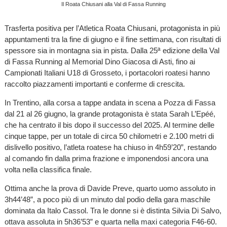
Il Roata Chiusani alla Val di Fassa Running
Trasferta positiva per l’Atletica Roata Chiusani, protagonista in più
appuntamenti tra la fine di giugno e il fine settimana, con risultati di
spessore sia in montagna sia in pista. Dalla 25ª edizione della Val
di Fassa Running al Memorial Dino Giacosa di Asti, fino ai
Campionati Italiani U18 di Grosseto, i portacolori roatesi hanno
raccolto piazzamenti importanti e conferme di crescita.
In Trentino, alla corsa a tappe andata in scena a Pozza di Fassa
dal 21 al 26 giugno, la grande protagonista è stata Sarah L’Epéé,
che ha centrato il bis dopo il successo del 2025. Al termine delle
cinque tappe, per un totale di circa 50 chilometri e 2.100 metri di
dislivello positivo, l’atleta roatese ha chiuso in 4h59’20”, restando
al comando fin dalla prima frazione e imponendosi ancora una
volta nella classifica finale.
Ottima anche la prova di Davide Preve, quarto uomo assoluto in
3h44’48”, a poco più di un minuto dal podio della gara maschile
dominata da Italo Cassol. Tra le donne si è distinta Silvia Di Salvo,
ottava assoluta in 5h36’53” e quarta nella maxi categoria F46-60.