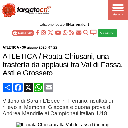
Edizione locale
IlNazionale.it
Radio Alba
ABBONATI
ATLETICA
-
30 giugno 2026
, 07:22
ATLETICA / Roata Chiusani, una
trasferta da applausi tra Val di Fassa,
Asti e Grosseto
Condividi
Facebook
X
WhatsApp
Email
Vittoria di Sarah L’Epéé in Trentino, risultati di
rilievo al Memorial Giacosa e buona prova di
Andrea Mandrile ai Campionati Italiani U18