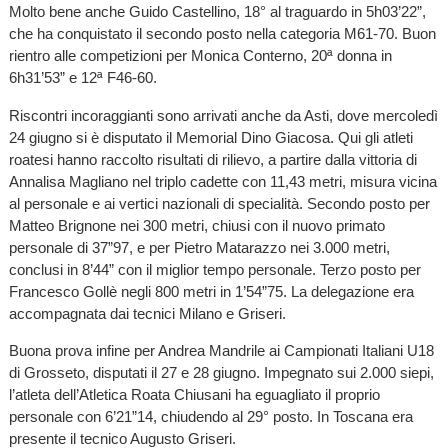
Molto bene anche Guido Castellino, 18° al traguardo in 5h03’22”,
che ha conquistato il secondo posto nella categoria M61-70. Buon
rientro alle competizioni per Monica Conterno, 20ª donna in
6h31’53” e 12ª F46-60.
Riscontri incoraggianti sono arrivati anche da Asti, dove mercoledì
24 giugno si è disputato il Memorial Dino Giacosa. Qui gli atleti
roatesi hanno raccolto risultati di rilievo, a partire dalla vittoria di
Annalisa Magliano nel triplo cadette con 11,43 metri, misura vicina
al personale e ai vertici nazionali di specialità. Secondo posto per
Matteo Brignone nei 300 metri, chiusi con il nuovo primato
personale di 37”97, e per Pietro Matarazzo nei 3.000 metri,
conclusi in 8’44” con il miglior tempo personale. Terzo posto per
Francesco Gollè negli 800 metri in 1’54”75. La delegazione era
accompagnata dai tecnici Milano e Griseri.
Buona prova infine per Andrea Mandrile ai Campionati Italiani U18
di Grosseto, disputati il 27 e 28 giugno. Impegnato sui 2.000 siepi,
l’atleta dell’Atletica Roata Chiusani ha eguagliato il proprio
personale con 6’21”14, chiudendo al 29° posto. In Toscana era
presente il tecnico Augusto Griseri.