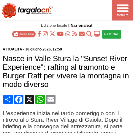
Edizione locale
IlNazionale.it
Radio Alba
ABBONATI
ATTUALITÀ
-
30 giugno 2026
, 12:59
Nasce in Valle Stura la "Sunset River
Experience": rafting al tramonto e
Burger Raft per vivere la montagna in
modo diverso
Condividi
Facebook
X
WhatsApp
Email
L'esperienza inizia nel tardo pomeriggio con il
ritrovo allo Stura River Village di Gaiola. Dopo il
briefing e la consegna dell'attrezzatura, si parte
per una discesa di circa sei chilometri lungo il