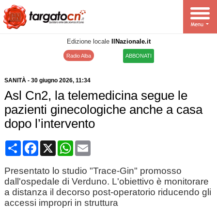
Edizione locale
IlNazionale.it
Radio Alba
ABBONATI
SANITÀ
-
30 giugno 2026
, 11:34
Asl Cn2, la telemedicina segue le
pazienti ginecologiche anche a casa
dopo l’intervento
Condividi
Facebook
X
WhatsApp
Email
Presentato lo studio "Trace-Gin" promosso
dall'ospedale di Verduno. L'obiettivo è monitorare
a distanza il decorso post-operatorio riducendo gli
accessi impropri in struttura