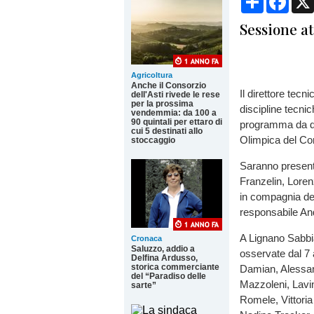
Sessione atl
Agricoltura
Anche il Consorzio
Il direttore tec
dell'Asti rivede le rese
per la prossima
discipline tecni
vendemmia: da 100 a
90 quintali per ettaro di
programma da do
cui 5 destinati allo
Olimpica del Con
stoccaggio
Saranno presen
Franzelin, Lore
in compagnia del
responsabile An
A Lignano Sabbi
Cronaca
Saluzzo, addio a
osservate dal 7
Delfina Ardusso,
storica commerciante
Damian, Alessan
del “Paradiso delle
Mazzoleni, Lavin
sarte”
Romele, Vittoria