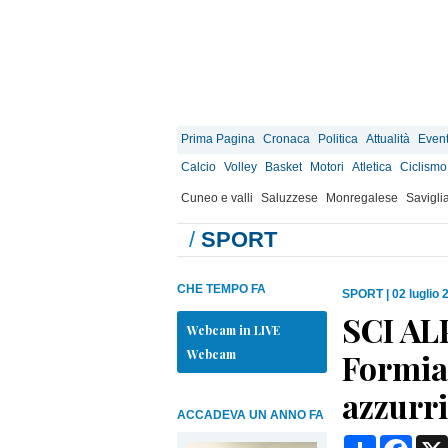
Prima Pagina
Cronaca
Politica
Attualità
Event
Calcio
Volley
Basket
Motori
Atletica
Ciclismo
Cuneo e valli
Saluzzese
Monregalese
Savigli
/
SPORT
CHE TEMPO FA
SPORT
|
02 luglio 
SCI AL
Webcam in LIVE
Webcam
Formia
azzurr
ACCADEVA UN ANNO FA
Condividi
Face