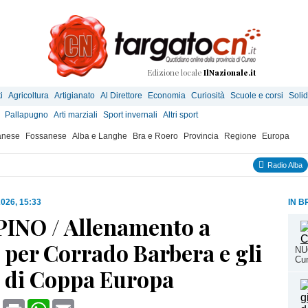
Edizione locale
IlNazionale.it
i
Agricoltura
Artigianato
Al Direttore
Economia
Curiosità
Scuole e corsi
Solid
Pallapugno
Arti marziali
Sport invernali
Altri sport
anese
Fossanese
Alba e Langhe
Bra e Roero
Provincia
Regione
Europa
Radio Alba
2026, 15:33
IN B
PINO / Allenamento a
 per Corrado Barbera e gli
NUO
Cun
i di Coppa Europa
book
X
Print
WhatsApp
Email