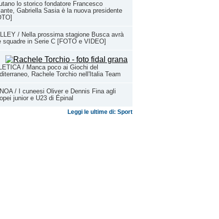
utano lo storico fondatore Francesco
ante, Gabriella Sasia è la nuova presidente
OTO]
LEY / Nella prossima stagione Busca avrà
e squadre in Serie C [FOTO e VIDEO]
ETICA / Manca poco ai Giochi del
iterraneo, Rachele Torchio nell'Italia Team
OA / I cuneesi Oliver e Dennis Fina agli
opei junior e U23 di Épinal
Leggi le ultime di: Sport