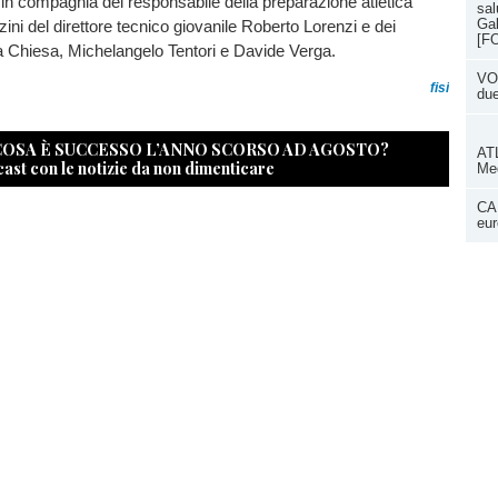
in compagnia del responsabile della preparazione atletica
sal
Gal
ni del direttore tecnico giovanile Roberto Lorenzi e dei
[F
a Chiesa, Michelangelo Tentori e Davide Verga.
VOL
fisi
du
 COSA È SUCCESSO L’ANNO SCORSO AD AGOSTO?
ATL
cast con le notizie da non dimenticare
Med
CAN
eur