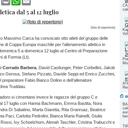
CAL
cal
etica dal 5 al 12 luglio
(foto di repertorio)
Kap
Vol
nico Massimo Carca ha convocato otto atleti del gruppo delle
che di Coppa Europa maschile per l’allenamento atletico in
menica 5 a domenica 12 luglio al Centro di Preparazione
i di Formia (Lt).
Pre
Mo
ti
Corrado Barbera
, David Castlunger, Peter Corbellini, Jakob
nzo Gerosa, Stefano Pizzato, Davide Seppi ed Enrico Zucchini,
 preparatore Fabio Bianco Dolino e dell’allenatore
ATL
drea Truddaiu.
Res
m
adoro si cimentano invece le ragazze del gruppo C e
 al 17 luglio con Hanna Bachmann, Emma Bastita, Nora
BA
cel
dra Di Sabatino, Marta Giaretta, Rita Granruaz, Beatrice
eur
ia Paci, Carlotta Pedrolini, Bianca Maria Rainelli, Giulia
fan
 Rossi, Ivy Schoelzhorn, Alenah Taschler, Cristina Trabucchi e
TIR