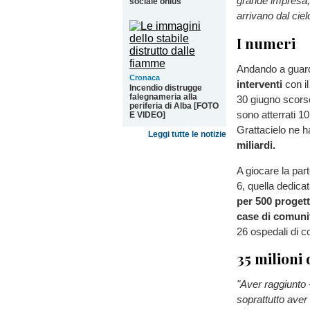
grande impresa, 
sociale onlus
arrivano dal ciel
I numeri
Andando a guarda
Cronaca
interventi
con i
Incendio distrugge
falegnameria alla
30 giugno scorso
periferia di Alba [FOTO
sono atterrati 1
E VIDEO]
Grattacielo ne h
Leggi tutte le notizie
miliardi.
A giocare la par
6, quella dedicat
per 500 progett
case di comunit
26 ospedali di c
35 milioni 
"Aver raggiunto
soprattutto aver