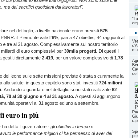
di cui possiamo essere tutti orgogliosi. Non sono soldi che
o, ma dai sacrifici quotidiani dai lavoratori".
"La
or
re nel dettaglio, a livello nazionale erano previsti
575
m
l PNRR: il Piemonte vale
l'8%
, pari a 47 obiettivi, 44 raggiunti al
Ve
 e tre al 31 agosto. Complessivamente sul nostro territorio
d'A
mun
0 miliardi di euro complessivi per
39mila progetti.
Di questi il
a gestiti direttamente
2.419,
per un valore complessivo di
1.78
Agr
Ber
Cav
def
te del leone sulle sette missioni previste è stata sicuramente la
a alla salute: in questo capitolo sono stati investiti
724 milioni
i.
Andando a guardare nel dettaglio sono stati realizzate
82
à, 78 al 30 giugno e 4 al 31 agosto.
A questi si aggiungono
omunità operativi al 31 agosto ed uno a settembre.
Pao
di euro in più
Giu
rap
- ha detto il governatore -
gli obiettivi in tempo e
Spo
 avuto le performance migliori ci ha permesso di aver dei
pre