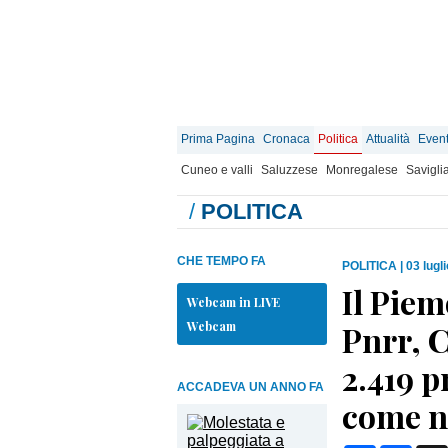
Prima Pagina
Cronaca
Politica
Attualità
Event
Cuneo e valli
Saluzzese
Monregalese
Savigli
/
POLITICA
CHE TEMPO FA
POLITICA
|
03 lugl
Il Piem
Webcam in LIVE
Webcam
Pnrr, C
2.419 p
ACCADEVA UN ANNO FA
come n