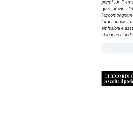
premi".
Al Piemo
quelli previsti.
"S
l'accompagnament
target acquisito
emissioni e assun
chiedono i fondi 
TI RICORDI
Ascolta il pod