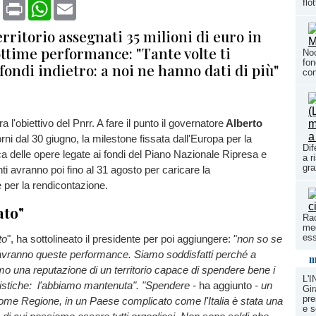
book
X
Print
WhatsApp
Email
flo
erritorio assegnati 35 milioni di euro in
ottime performance: "Tante volte ti
Noc
fon
fondi indietro: a noi ne hanno dati di più"
con
a l'obiettivo del Pnrr. A fare il punto il governatore
Alberto
rni dal 30 giugno, la milestone fissata dall'Europa per la
Dif
ca delle opere legate ai fondi del Piano Nazionale Ripresa e
a r
gra
nti avranno poi fino al 31 agosto per caricare la
per la rendicontazione.
ato"
Rac
meg
ess
to
", ha sottolineato il presidente per poi aggiungere: "
non so se
 avranno queste performance. Siamo soddisfatti perché a
m
o una reputazione di un territorio capace di spendere bene i
L'
pistiche: l'abbiamo mantenuta". "Spendere -
ha aggiunto
- un
Gir
pre
come Regione, in un Paese complicato come l'Italia è stata una
e s