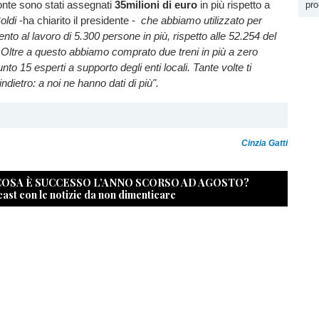
nte sono stati assegnati
35milioni di euro
in più rispetto a
pro
oldi
-ha chiarito il presidente -
che abbiamo utilizzato per
o al lavoro di 5.300 persone in più, rispetto alle 52.254 del
. Oltre a questo abbiamo comprato due treni in più a zero
to 15 esperti a supporto degli enti locali. Tante volte ti
indietro: a noi ne hanno dati di più".
Cinzia Gatti
 COSA È SUCCESSO L’ANNO SCORSO AD AGOSTO?
cast con le notizie da non dimenticare