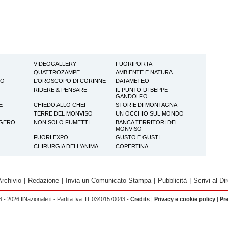
VIDEOGALLERY
FUORIPORTA
QUATTROZAMPE
AMBIENTE E NATURA
TO
L'OROSCOPO DI CORINNE
DATAMETEO
RIDERE & PENSARE
IL PUNTO DI BEPPE
GANDOLFO
E
CHIEDO ALLO CHEF
STORIE DI MONTAGNA
TERRE DEL MONVISO
UN OCCHIO SUL MONDO
GGERO
NON SOLO FUMETTI
BANCA TERRITORI DEL
MONVISO
FUORI EXPO
GUSTO E GUSTI
CHIRURGIA DELL'ANIMA
COPERTINA
Archivio
|
Redazione
|
Invia un Comunicato Stampa
|
Pubblicità
|
Scrivi al Dir
 - 2026 IlNazionale.it - Partita Iva: IT 03401570043 -
Credits
|
Privacy e cookie policy
|
Pr