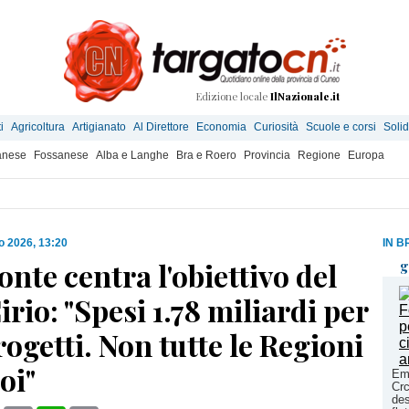
Edizione locale
IlNazionale.it
i
Agricoltura
Artigianato
Al Direttore
Economia
Curiosità
Scuole e corsi
Solid
anese
Fossanese
Alba e Langhe
Bra e Roero
Provincia
Regione
Europa
io 2026, 13:20
IN B
onte centra l'obiettivo del
g
irio: "Spesi 1.78 miliardi per
rogetti. Non tutte le Regioni
oi"
Em
Crc
des