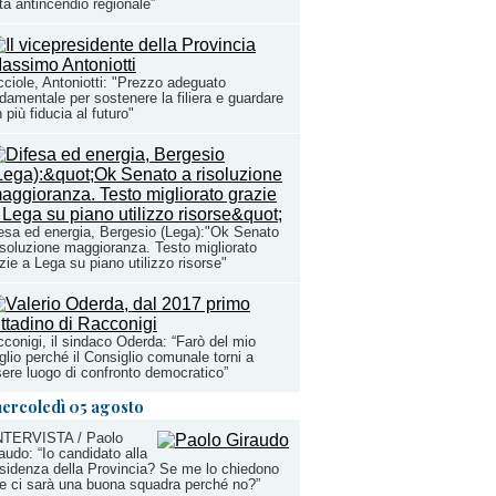
tta antincendio regionale”
ciole, Antoniotti: "Prezzo adeguato
damentale per sostenere la filiera e guardare
 più fiducia al futuro"
esa ed energia, Bergesio (Lega):"Ok Senato
isoluzione maggioranza. Testo migliorato
zie a Lega su piano utilizzo risorse"
conigi, il sindaco Oderda: “Farò del mio
lio perché il Consiglio comunale torni a
ere luogo di confronto democratico”
ercoledì 05 agosto
INTERVISTA / Paolo
audo: “Io candidato alla
sidenza della Provincia? Se me lo chiedono
e ci sarà una buona squadra perché no?”