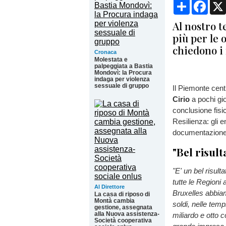
Condividi
Face
Al nostro t
più per le 
chiedono i 
Cronaca
Molestata e
palpeggiata a Bastia
Mondovì: la Procura
indaga per violenza
sessuale di gruppo
Il Piemonte centr
Cirio
a pochi gio
conclusione fisi
Resilienza: gli e
documentazione 
"Bel risult
"E' un bel risulta
tutte le Regioni
Al Direttore
Bruxelles abbiam
La casa di riposo di
Montà cambia
soldi, nelle tem
gestione, assegnata
alla Nuova assistenza-
miliardo e otto 
Società cooperativa