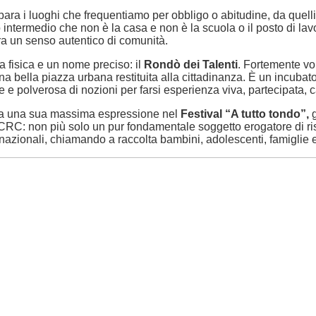
epara i luoghi che frequentiamo per obbligo o abitudine, da quell
intermedio che non è la casa e non è la scuola o il posto di la
ra un senso autentico di comunità.
 fisica e un nome preciso: il
Rondò dei Talenti
. Fortemente vo
una bella piazza urbana restituita alla cittadinanza. È un incuba
 e polverosa di nozioni per farsi esperienza viva, partecipata, c
rova una sua massima espressione nel
Festival “A tutto tondo”,
g
 CRC: non più solo un pur fondamentale soggetto erogatore di ris
ternazionali, chiamando a raccolta bambini, adolescenti, famiglie e