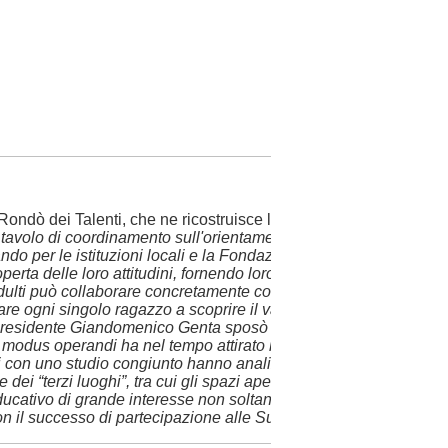
ondò dei Talenti, che ne ricostruisce le radici profonde, nate d
un tavolo di coordinamento sull'orientamento che ha visto dialoga
sando per le istituzioni locali e la Fondazione CRC. L'obiettivo
rta delle loro attitudini, fornendo loro gli strumenti per individ
ti può collaborare concretamente con i giovani e intercettare i
iutare ogni singolo ragazzo a scoprire il valore unico che ha dentro
ra presidente Giandomenico Genta sposò la causa dando una cas
 modus operandi ha nel tempo attirato l’attenzione del mondo
li con uno studio congiunto hanno analizzato la nostra esperien
 “terzi luoghi”, tra cui gli spazi aperti e l’accessibilità allo
ducativo di grande interesse non soltanto per i giovani, ma anch
a con il successo di partecipazione alle Summer School”.