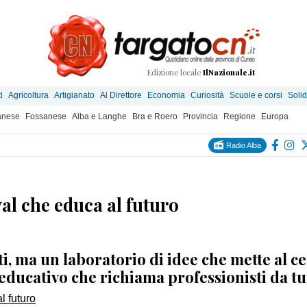
Edizione locale
IlNazionale.it
i
Agricoltura
Artigianato
Al Direttore
Economia
Curiosità
Scuole e corsi
Solid
anese
Fossanese
Alba e Langhe
Bra e Roero
Provincia
Regione
Europa
Radio Alba
ival che educa al futuro
i, ma un laboratorio di idee che mette al c
ducativo che richiama professionisti da tut