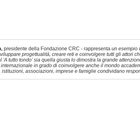
a,
presidente della Fondazione CRC - rappresenta
un esempio v
i sviluppare progettualità, creare reti e coinvolgere tutti gli atto
al 'A tutto tondo' sia quella giusta lo dimostra la grande attenzion
internazionale in grado di coinvolgere anche il mondo accademico
istituzioni, associazioni, imprese e famiglie condividano respons