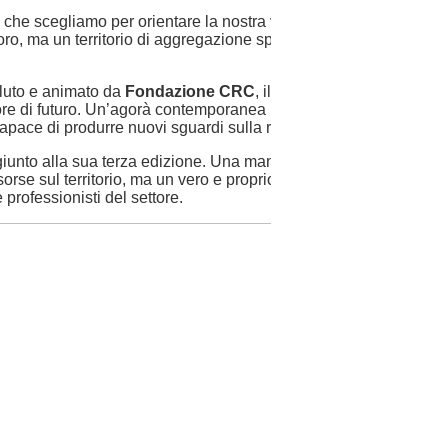
i che scegliamo per orientare la nostra vita. Sociologi e pedagog
voro, ma un territorio di aggregazione spontanea dove si creano
luto e animato da
Fondazione CRC
, il Rondò non è semplice
tore di futuro. Un’agorà contemporanea in cui l’educazione smett
apace di produrre nuovi sguardi sulla realtà.
iunto alla sua terza edizione. Una manifestazione che dimostra
orse sul territorio, ma un vero e proprio motore progettuale, un
 professionisti del settore.