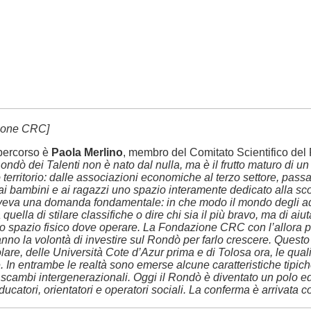
zione CRC]
 percorso è
Paola Merlino
, membro del Comitato Scientifico del R
Rondò dei Talenti non è nato dal nulla, ma è il frutto maturo di 
tro territorio: dalle associazioni economiche al terzo settore, pas
ai bambini e ai ragazzi uno spazio interamente dedicato alla scope
veva una domanda fondamentale: in che modo il mondo degli adul
 quella di stilare classifiche o dire chi sia il più bravo, ma di a
e uno spazio fisico dove operare. La Fondazione CRC con l’allo
no la volontà di investire sul Rondò per farlo crescere. Questo
lare, delle Università Cote d’Azur prima e di Tolosa ora, le qua
 entrambe le realtà sono emerse alcune caratteristiche tipiche dei
e scambi intergenerazionali. Oggi il Rondò è diventato un polo e
 educatori, orientatori e operatori sociali. La conferma è arrivat