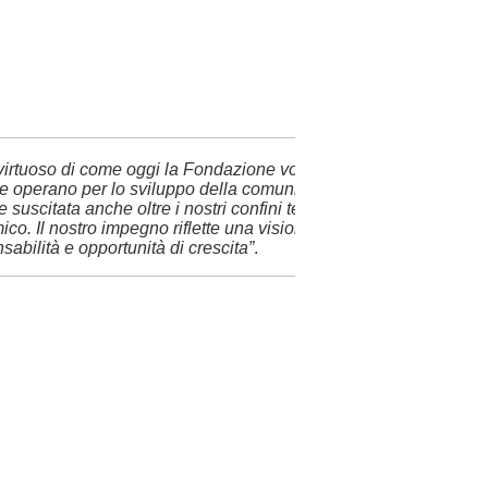
irtuoso di come oggi la Fondazione voglia porsi nei confronti d
ri che operano per lo sviluppo della comunità. Che la strada intrapr
e suscitata anche oltre i nostri confini territoriali. Da una dimen
. Il nostro impegno riflette una visione precisa: costruire una
abilità e opportunità di crescita”
.