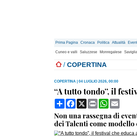
Prima Pagina
Cronaca
Politica
Attualità
Event
Cuneo e valli
Saluzzese
Monregalese
Savigli
/
COPERTINA
COPERTINA
|
04 LUGLIO 2026, 00:00
“A tutto tondo”, il fest
Condividi
Facebook
X
Print
WhatsApp
Email
Non una rassegna di event
dei Talenti come modello e