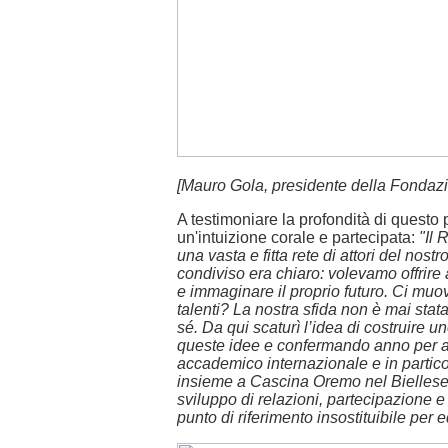
[Mauro Gola, presidente della Fonda
A testimoniare la profondità di questo
un'intuizione corale e partecipata:
"Il 
una vasta e fitta rete di attori del nos
condiviso era chiaro: volevamo offrire 
e immaginare il proprio futuro. Ci muo
talenti? La nostra sfida non è mai stata
sé. Da qui scaturì l’idea di costruir
queste idee e confermando anno per an
accademico internazionale e in partico
insieme a Cascina Oremo nel Biellese. In
sviluppo di relazioni, partecipazione 
punto di riferimento insostituibile per