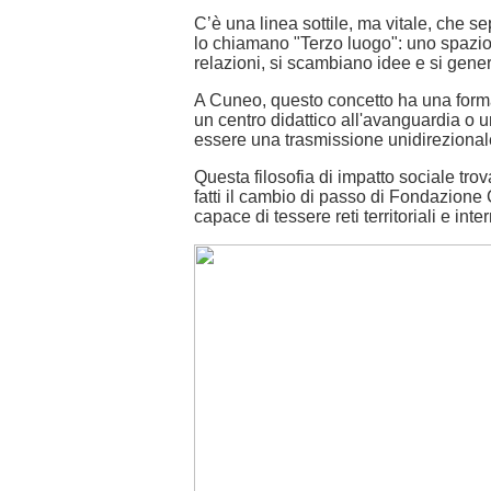
C’è una linea sottile, ma vitale, che s
lo chiamano "Terzo luogo": uno spazio 
relazioni, si scambiano idee e si gene
A Cuneo, questo concetto ha una forma
un centro didattico all'avanguardia o 
essere una trasmissione unidirezionale
Questa filosofia di impatto sociale t
fatti il cambio di passo di Fondazione
capace di tessere reti territoriali e in