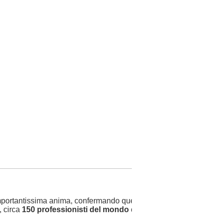
 importantissima anima, confermando quel ruolo di polo d'eccelle
, circa
150 professionisti del mondo dell’educazione
arriver