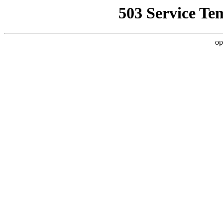
503 Service Te
op