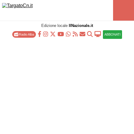
Edizione locale
IlNazionale.it
Radio Alba
ABBONATI