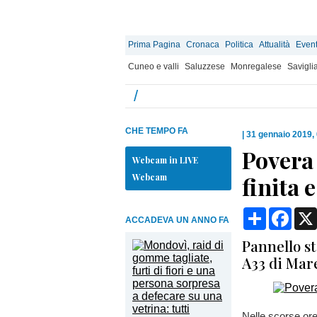
Prima Pagina
Cronaca
Politica
Attualità
Event
Cuneo e valli
Saluzzese
Monregalese
Savigli
/
CHE TEMPO FA
|
31 gennaio 2019,
Povera
Webcam in LIVE
Webcam
finita 
Condividi
Face
ACCADEVA UN ANNO FA
Pannello st
A33 di Mar
Nelle scorse ore