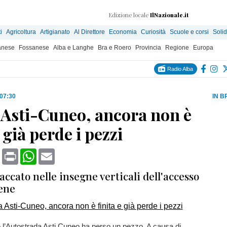
Edizione locale
IlNazionale.it
i
Agricoltura
Artigianato
Al Direttore
Economia
Curiosità
Scuole e corsi
Solid
anese
Fossanese
Alba e Langhe
Bra e Roero
Provincia
Regione
Europa
Radio Alba
 07:30
IN B
 Asti-Cuneo, ancora non è
e già perde i pezzi
book
X
Print
WhatsApp
Email
accato nelle insegne verticali dell'accesso
ene
 l’Autostrada Asti Cuneo ha perso un pezzo. A causa di