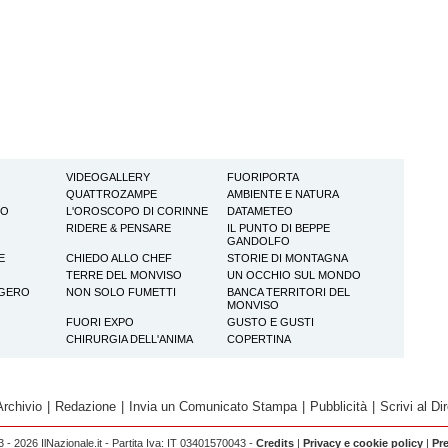
VIDEOGALLERY
FUORIPORTA
QUATTROZAMPE
AMBIENTE E NATURA
TO
L'OROSCOPO DI CORINNE
DATAMETEO
RIDERE & PENSARE
IL PUNTO DI BEPPE
GANDOLFO
E
CHIEDO ALLO CHEF
STORIE DI MONTAGNA
TERRE DEL MONVISO
UN OCCHIO SUL MONDO
GGERO
NON SOLO FUMETTI
BANCA TERRITORI DEL
MONVISO
FUORI EXPO
GUSTO E GUSTI
CHIRURGIA DELL'ANIMA
COPERTINA
Archivio
|
Redazione
|
Invia un Comunicato Stampa
|
Pubblicità
|
Scrivi al Dir
 - 2026 IlNazionale.it - Partita Iva: IT 03401570043 -
Credits
|
Privacy e cookie policy
|
Pr