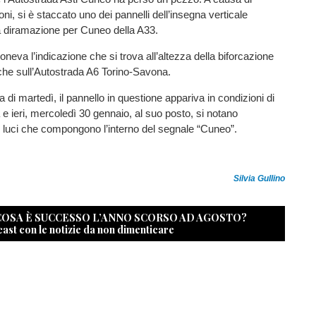
ni, si è staccato uno dei pannelli dell’insegna verticale
la diramazione per Cuneo della A33.
oneva l’indicazione che si trova all’altezza della biforcazione
he sull’Autostrada A6 Torino-Savona.
a di martedì, il pannello in questione appariva in condizioni di
a e ieri, mercoledì 30 gennaio, al suo posto, si notano
 luci che compongono l’interno del segnale “Cuneo”.
Silvia Gullino
 COSA È SUCCESSO L’ANNO SCORSO AD AGOSTO?
cast con le notizie da non dimenticare