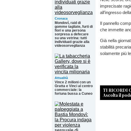
imprecisate ragio
all’ingresso del
Cronaca
Mondovì, raid di
Il pannello comp
gomme tagliate, furti di
che immette anc
fiori e una persona
sorpresa a defecare
su una vetrina: tutti
Già nella giornat
individuati grazie alla
videosorveglianza
stabilità precari
solamente più le
Attualità
Vince 2 milioni con un
Gratta e Vinci al centro
TI RICORDI
commerciale: la
fortuna bussa a Cuneo
Ascolta il pod