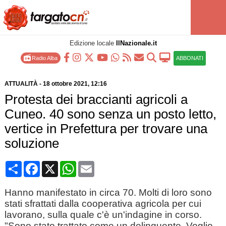
Edizione locale
IlNazionale.it
Radio Alba
ABBONATI
ATTUALITÀ
-
18 ottobre 2021
, 12:16
Protesta dei braccianti agricoli a
Cuneo. 40 sono senza un posto letto,
vertice in Prefettura per trovare una
soluzione
Condividi
Facebook
X
WhatsApp
Email
Hanno manifestato in circa 70. Molti di loro sono
stati sfrattati dalla cooperativa agricola per cui
lavorano, sulla quale c'è un'indagine in corso.
"Sono stato trattato come un delinquente. Voglio