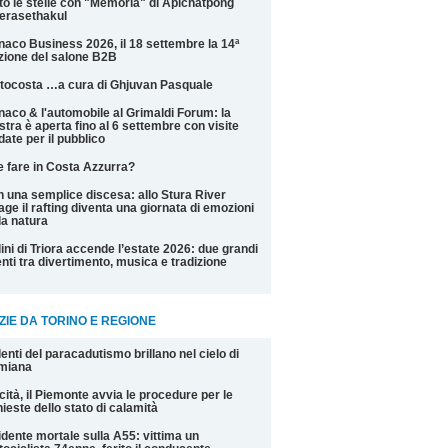
to le stelle con "Memoria" di Apichatpong
erasethakul
aco Business 2026, il 18 settembre la 14ª
zione del salone B2B
tocosta …a cura di Ghjuvan Pasquale
aco & l'automobile al Grimaldi Forum: la
tra è aperta fino al 6 settembre con visite
date per il pubblico
 fare in Costa Azzurra?
 una semplice discesa: allo Stura River
lage il rafting diventa una giornata di emozioni
la natura
ini di Triora accende l’estate 2026: due grandi
nti tra divertimento, musica e tradizione
ZIE DA TORINO E REGIONE
alenti del paracadutismo brillano nel cielo di
miana
cità, il Piemonte avvia le procedure per le
hieste dello stato di calamità
idente mortale sulla A55: vittima un