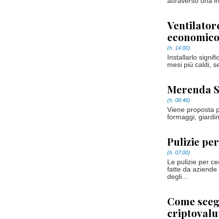
attraverso una i
Ventilator
economic
(h. 14:00)
Installarlo signi
mesi più caldi, s
Merenda S
(h. 08:46)
Viene proposta pr
formaggi, giardin
Pulizie pe
(h. 07:00)
Le pulizie per c
fatte da aziende
degli...
Come scegli
criptoval