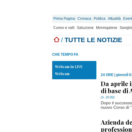
Prima Pagina
Cronaca
Politica
Attualità
Event
Cuneo e valli
Saluzzese
Monregalese
Savigli
/
TUTTE LE NOTIZIE
CHE TEMPO FA
Webcam in LIVE
Webcam
24 ORE
|
giovedì 0
Da aprile 
di base di
(h. 20:00)
Dopo il success
nuovo Corso di “
Azienda de
profession