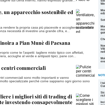
ndagine sul clima interno, hanno espresso grande...
sot
We
e, un apparecchio sostenibile ed
Mon
edi
o
Sot
Mon
fica rendere la propria casa più piacevole e accogliente durante i
mos
enza necessità di investire una grande cifra, e...
gui
Che
inoira a Pian Munè di Paesana
Non
Vil
nel
oprio come te l’aspetti: tagliere misto tipico con affettati,
iera, acciughe al verde e antipasti tipici, pane con...
Mol
eve
r centri commerciali
NOTI
entri commerciali sono molto importanti e vanno
 molto specializzate perché come sappiamo ogni giorno sono
I t
Cu
Sic
ere i migliori siti di trading di
ric
ute investendo consapevolmente
Inc