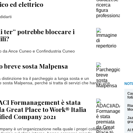
co ed elettrico
idarti
ni ter” potrebbe bloccare i
ili?
ato da Ance Cuneo e Confindustria Cuneo
o breve sosta Malpensa
 distinzione tra il parcheggio a lunga sosta e un
 sosta Malpensa, perché si tratta di servizi che hanno una
NOTI
Cag
fol
CI Formanagement è stata
Ria
a Great Place to Work® Italia
Mon
ified Company 2021
Jaz
gra
mpany è un’organizzazione nella quale i propri collaboratori,
Al 