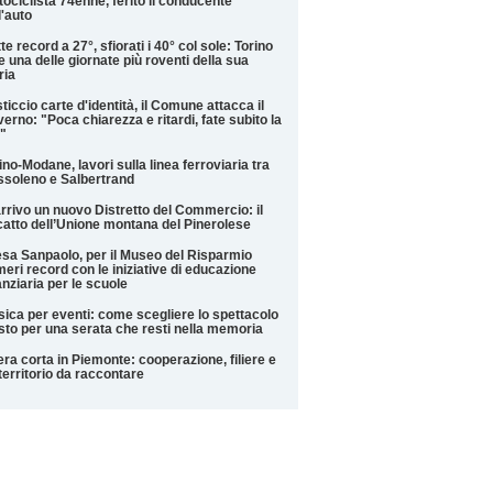
ociclista 74enne, ferito il conducente
l'auto
te record a 27°, sfiorati i 40° col sole: Torino
e una delle giornate più roventi della sua
ria
ticcio carte d'identità, il Comune attacca il
erno: "Poca chiarezza e ritardi, fate subito la
"
ino-Modane, lavori sulla linea ferroviaria tra
soleno e Salbertrand
arrivo un nuovo Distretto del Commercio: il
catto dell’Unione montana del Pinerolese
esa Sanpaolo, per il Museo del Risparmio
eri record con le iniziative di educazione
anziaria per le scuole
ica per eventi: come scegliere lo spettacolo
sto per una serata che resti nella memoria
iera corta in Piemonte: cooperazione, filiere e
territorio da raccontare