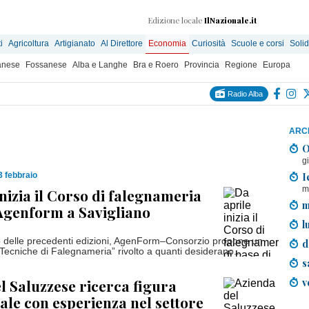
Edizione locale
IlNazionale.it
i
Agricoltura
Artigianato
Al Direttore
Economia
Curiosità
Scuole e corsi
Solid
anese
Fossanese
Alba e Langhe
Bra e Roero
Provincia
Regione
Europa
Radio Alba
ARCH
O
g
I
3 febbraio
m
inizia il Corso di falegnameria
m
 Agenform a Savigliano
l
o delle precedenti edizioni, AgenForm–Consorzio propone un
d
Tecniche di Falegnameria” rivolto a quanti desiderano...
s
v
l Saluzzese ricerca figura
ale con esperienza nel settore