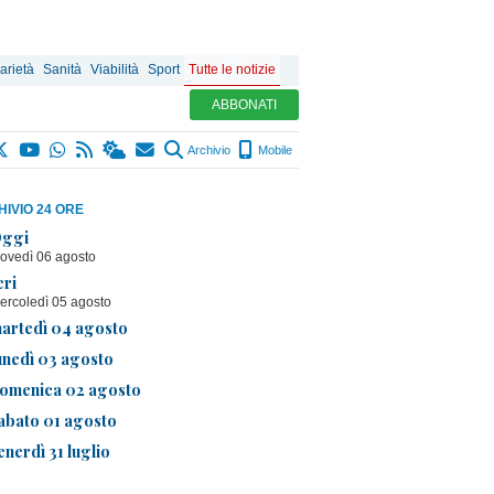
arietà
Sanità
Viabilità
Sport
Tutte le notizie
ABBONATI
Archivio
Mobile
IVIO 24 ORE
ggi
iovedì 06 agosto
eri
ercoledì 05 agosto
artedì 04 agosto
unedì 03 agosto
omenica 02 agosto
abato 01 agosto
enerdì 31 luglio