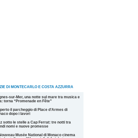
ZIE DI MONTECARLO E COSTA AZZURRA
nes-sur-Mer, una notte sul mare tra musica e
la: torna “Promenade en Fête”
perto il parcheggio di Place d’Armes di
aco dopo i lavori
z sotto le stelle a Cap Ferrat: tre notti tra
ndi nomi e nuove promesse
Nouveau Musée National di Monaco cinema