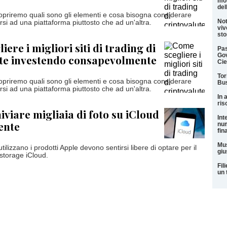
mot
del
opriremo quali sono gli elementi e cosa bisogna considerare
Not
rsi ad una piattaforma piuttosto che ad un'altra.
viv
sto
ere i migliori siti di trading di
Pas
Gov
ute investendo consapevolmente
Cie
Tor
opriremo quali sono gli elementi e cosa bisogna considerare
Bus
rsi ad una piattaforma piuttosto che ad un'altra.
In 
ris
viare migliaia di foto su iCloud
Int
ente
num
fin
Mus
ilizzano i prodotti Apple devono sentirsi libere di optare per il
giu
 storage iCloud.
Fil
un 