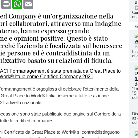
book
X
Print
WhatsApp
Email
Cun
ied Company è un’organizzazione nella
di 
pri collaboratori, attraverso una indagine
v
interno, hanno espresso grande
ne e opinioni positive. Questo è stato
erché l’azienda è focalizzata sul benessere
rie persone ed è contraddistinta da un
Int
di 
izzativo basato su relazioni di fiducia.
management è orgogliosa di celebrare l’ottenimento della
"La
"Si
i Great Place to Work® Italia, insieme a tutte le aziende
del
021 a livello nazionale.
occasione sono state pubblicate due pagine sul Corriere della
Dis
azi
tutte le certified companies.
con
i Certificate da Great Place to Work® si contraddistinguono