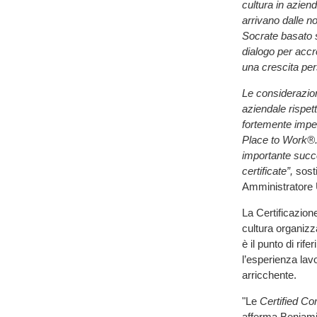
cultura in azien
arrivano dalle n
Socrate basato s
dialogo per accre
una crescita per
Le considerazion
aziendale rispett
fortemente impeg
Place to Work®
importante succe
certificate”,
sosti
Amministratore
La Certificazion
cultura organizz
è il punto di rife
l’esperienza lav
arricchente.
"Le
Certified C
afferma Beniami