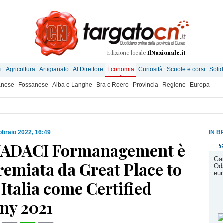
Edizione locale
IlNazionale.it
i
Agricoltura
Artigianato
Al Direttore
Economia
Curiosità
Scuole e corsi
Solid
anese
Fossanese
Alba e Langhe
Bra e Roero
Provincia
Regione
Europa
bbraio 2022, 16:49
IN B
/ADACI Formanagement è
s
Gar
remiata da Great Place to
Oda
eur
Italia come Certified
y 2021