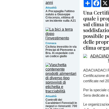
Condividi
Face
Attualità
Una Certif
A Pocapaglia l’ultimo
saluto a Giuseppe
quale i pro
Criscenzo, vittima di
un incidente sulla A21
sul clima 
soddisfazio
possibile p
delle prop
Cronaca
clima organ
Ciclista investito in via
Principi di Piemonte a
Bra. In ospedale con
un codice giallo
ADACI/ADACI For
Certificazione d
certificate nel 2
Per la speciale 
Sera dedicate a 
Attualità
Controlli dei
Carabinieri Forestali in
Le organizzazion
negozi e ristoranti: 700