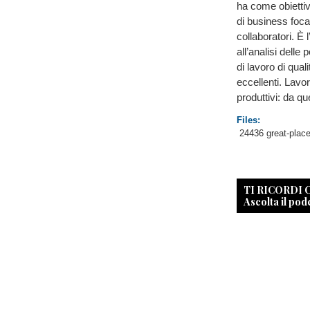
ha come obiettivo
di business foca
collaboratori. È 
all’analisi delle
di lavoro di qual
eccellenti. Lavor
produttivi: da que
Files:
24436 great-place
TI RICORDI
Ascolta il pod