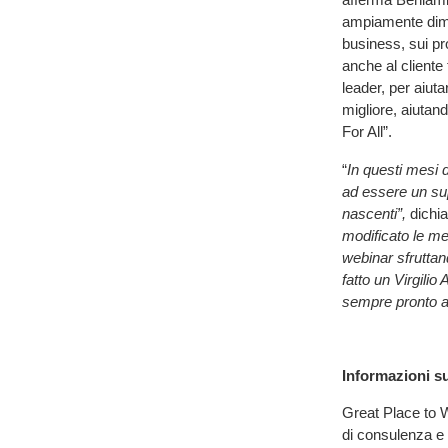
ampiamente dimos
business, sui pro
anche al cliente
leader, per aiut
migliore, aiutan
For All”.
“
In questi mesi
ad essere un sup
nascenti”,
dichia
modificato le me
webinar sfruttan
fatto un Virgil
sempre pronto ad
Informazioni s
Great Place to W
di consulenza e 