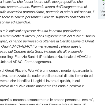
da inclusiva che faccia tesoro delle idee propositive che
ostre risorse umane. Facendo tesoro dell’insegnamento di
Ver
ulla maieutica promuoviamo, partendo in primis dall’ascolto, il
tre
scere la fiducia per fornire il dovuto supporto finalizzato ad
sonale ed aziendale.
i e le opinioni espresse da tutta la nostra popolazione
o all’ambiente di lavoro, per il miglioramento del quale ci siamo
nati, ci hanno permesso di ottenere la Certificazione di Great
. Oggi ADACI/ADACI Formanagement celebra questo
sso sul Corriere della Sera, insieme alle altre aziende
ene l’ing. Fabrizio Santini (Presidente Nazionale di ADACI e
 Unico di ADACI Formanagement).
e di Great Place to Work® è un riconoscimento riguardante la
ativa, apprezzato da leader e collaboratori di tutto il mondo ed
rimento che identifica i luoghi di lavoro di qualità, in cui
orativa di chi vive quotidianamente l’azienda è positiva e
ompanies
mettono costantemente le proprie persone al centro",
no Bedusa, Presidente di Great Place to Work® Italia. “È