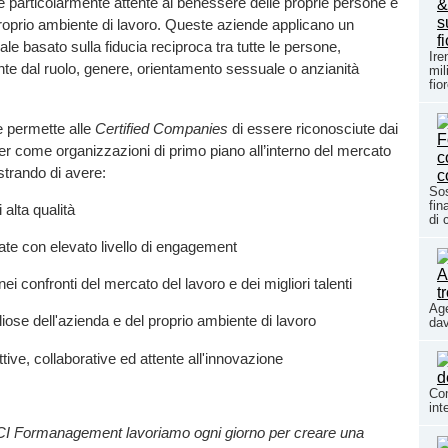
hé particolarmente attente al benessere delle proprie persone e
 proprio ambiente di lavoro. Queste aziende applicano un
le basato sulla fiducia reciproca tra tutte le persone,
Ire
te dal ruolo, genere, orientamento sessuale o anzianità
mil
fio
e permette alle
Certified Companies
di essere riconosciute dai
er come organizzazioni di primo piano all’interno del mercato
strando di avere:
Sos
fin
 alta qualità
di 
te con elevato livello di engagement
à nei confronti del mercato del lavoro e dei migliori talenti
Age
iose dell'azienda e del proprio ambiente di lavoro
dav
tive, collaborative ed attente all'innovazione
Com
int
 Formanagement lavoriamo ogni giorno per creare una