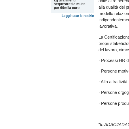
kg di alimenti
dalle altre perc
sequestrati e multe
alla qualità del
per 69mila euro
modello relaziona
Leggi tutte le notizie
indipendentemen
lavorativa.
La Certificazion
propri stakehold
del lavoro, dimo
· Processi HR di
· Persone motiva
· Alta attrattivit
· Persone orgogl
· Persone produt
“
In ADACI/ADACI