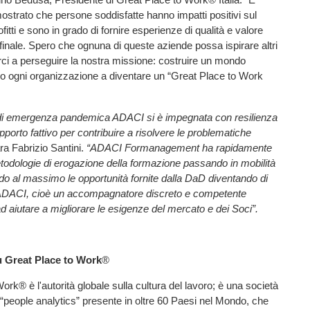
trato che persone soddisfatte hanno impatti positivi sul
fitti e sono in grado di fornire esperienze di qualità e valore
 finale. Spero che ognuna di queste aziende possa ispirare altri
arci a perseguire la nostra missione: costruire un mondo
do ogni organizzazione a diventare un “Great Place to Work
 di emergenza pandemica ADACI si è impegnata con resilienza
porto fattivo per contribuire a risolvere le problematiche
ra Fabrizio Santini.
“ADACI Formanagement ha rapidamente
todologie di erogazione della formazione passando in mobilità
do al massimo le opportunità fornite dalla DaD diventando di
io ADACI, cioè un accompagnatore discreto e competente
 aiutare a migliorare le esigenze del mercato e dei Soci”.
u Great Place to Work
®
ork® è l'autorità globale sulla cultura del lavoro; è una società
“people analytics” presente in oltre 60 Paesi nel Mondo, che