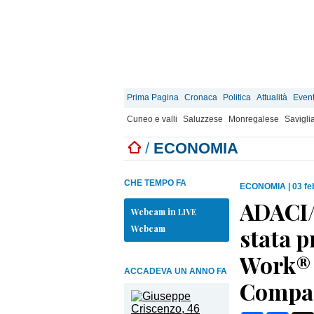
Prima Pagina
Cronaca
Politica
Attualità
Event
Cuneo e valli
Saluzzese
Monregalese
Savigli
/
ECONOMIA
CHE TEMPO FA
ECONOMIA
|
03 fe
ADACI
Webcam in LIVE
Webcam
stata p
Work® 
ACCADEVA UN ANNO FA
Compan