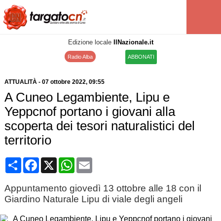
Edizione locale
IlNazionale.it
Radio Alba
ABBONATI
ATTUALITÀ
-
07 ottobre 2022
, 09:55
A Cuneo Legambiente, Lipu e
Yeppcnof portano i giovani alla
scoperta dei tesori naturalistici del
territorio
Condividi
Facebook
X
WhatsApp
Email
Appuntamento giovedì 13 ottobre alle 18 con il
Giardino Naturale Lipu di viale degli angeli