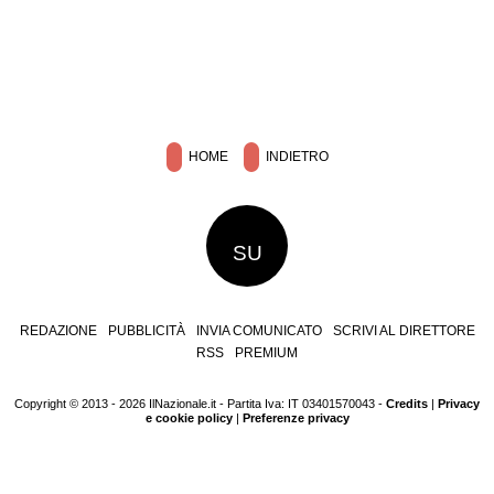
HOME
INDIETRO
SU
REDAZIONE
PUBBLICITÀ
INVIA COMUNICATO
SCRIVI AL DIRETTORE
RSS
PREMIUM
Copyright © 2013 - 2026 IlNazionale.it - Partita Iva: IT 03401570043 -
Credits
|
Privacy
e cookie policy
|
Preferenze privacy