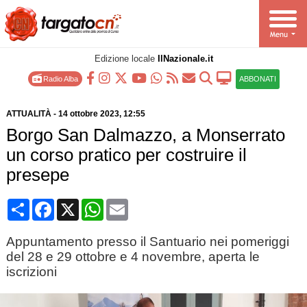
Edizione locale
IlNazionale.it
Radio Alba
ABBONATI
ATTUALITÀ
-
14 ottobre 2023
, 12:55
Borgo San Dalmazzo, a Monserrato
un corso pratico per costruire il
presepe
Condividi
Facebook
X
WhatsApp
Email
Appuntamento presso il Santuario nei pomeriggi
del 28 e 29 ottobre e 4 novembre, aperta le
iscrizioni