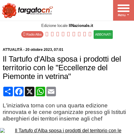
Edizione locale
IlNazionale.it
Radio Alba
ABBONATI
ATTUALITÀ
-
20 ottobre 2023
, 07:01
Il Tartufo d'Alba sposa i prodotti del
territorio con le "Eccellenze del
Piemonte in vetrina"
Condividi
Facebook
X
WhatsApp
Email
L'iniziativa torna con una quarta edizione
rinnovata e le cene organizzate presso gli Istituti
alberghieri dei territori insieme agli chef