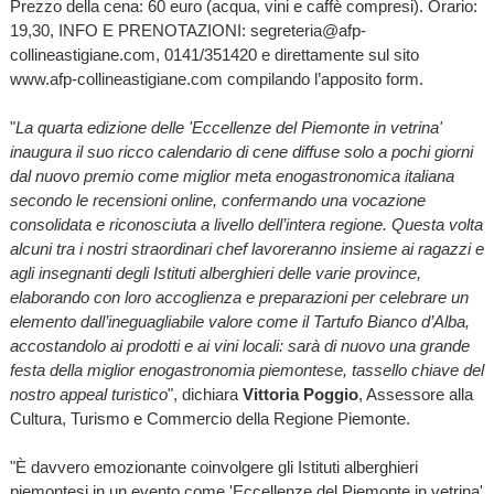
Prezzo della cena: 60 euro (acqua, vini e caffè compresi). Orario:
19,30, INFO E PRENOTAZIONI: segreteria@afp-
collineastigiane.com, 0141/351420 e direttamente sul sito
www.afp-collineastigiane.com compilando l’apposito form.
"
La quarta edizione delle 'Eccellenze del Piemonte in vetrina'
inaugura il suo ricco calendario di cene diffuse solo a pochi giorni
dal nuovo premio come miglior meta enogastronomica italiana
secondo le recensioni online, confermando una vocazione
consolidata e riconosciuta a livello dell’intera regione. Questa volta
alcuni tra i nostri straordinari chef lavoreranno insieme ai ragazzi e
agli insegnanti degli Istituti alberghieri delle varie province,
elaborando con loro accoglienza e preparazioni per celebrare un
elemento dall’ineguagliabile valore come il Tartufo Bianco d’Alba,
accostandolo ai prodotti e ai vini locali: sarà di nuovo una grande
festa della miglior enogastronomia piemontese, tassello chiave del
nostro appeal turistico
", dichiara
Vittoria Poggio
, Assessore alla
Cultura, Turismo e Commercio della Regione Piemonte.
"È davvero emozionante coinvolgere gli Istituti alberghieri
piemontesi in un evento come 'Eccellenze del Piemonte in vetrina'