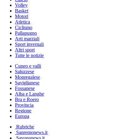
Volley
Basket
Motori
Atletica
Ciclismo
Pallapugno
Arti marziali
Sport invernali
Altri sport
Tutte le notizie
Cuneo e valli
Saluzzese
Monregalese
Saviglianese
Fossanese
Alba e Langhe
Bra e Roero
Provincia
Regione
Europa
Rubriche
Sanremonews.it
Savonanews.it