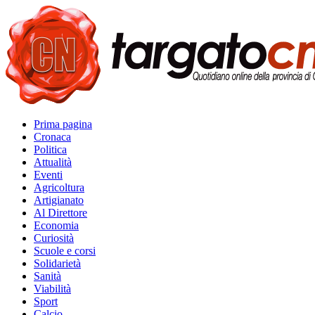
Prima pagina
Cronaca
Politica
Attualità
Eventi
Agricoltura
Artigianato
Al Direttore
Economia
Curiosità
Scuole e corsi
Solidarietà
Sanità
Viabilità
Sport
Calcio