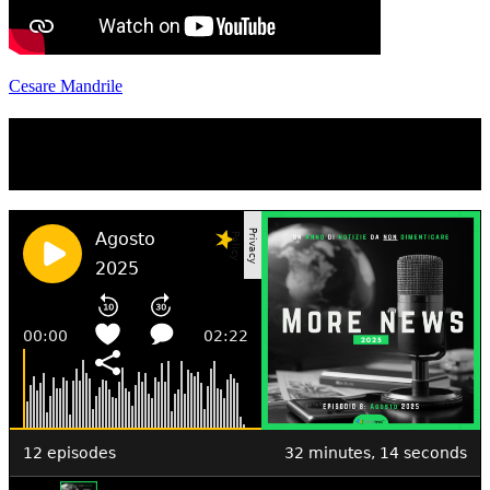
Cesare Mandrile
TI RICORDI COSA È SUCCESSO L’ANNO
SCORSO AD AGOSTO?
Ascolta il podcast con le notizie da non dimenticare