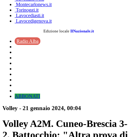
Montecarlonews.it
Torinoggi.it
Lavocediasti.it
Lavocedigenova.it
Edizione locale
IlNazionale.it
Radio Alba
ABBONATI
Volley
-
21 gennaio 2024
, 00:04
Volley A2M. Cuneo-Brescia 3-
2, Battocchio: "Altra prova di