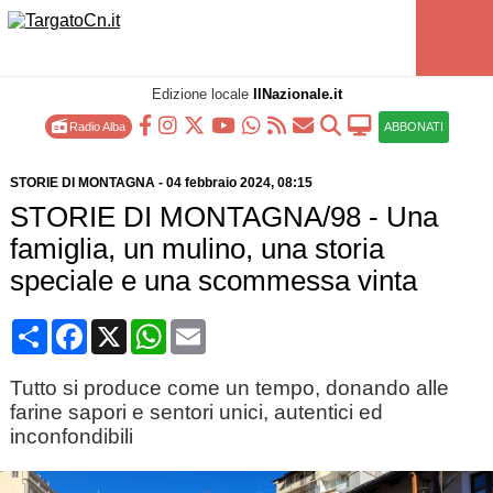
Edizione locale
IlNazionale.it
Radio Alba
ABBONATI
STORIE DI MONTAGNA
-
04 febbraio 2024
, 08:15
STORIE DI MONTAGNA/98 - Una
famiglia, un mulino, una storia
speciale e una scommessa vinta
Condividi
Facebook
X
WhatsApp
Email
Tutto si produce come un tempo, donando alle
farine sapori e sentori unici, autentici ed
inconfondibili