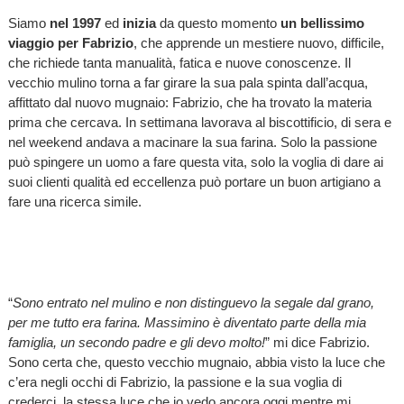
Siamo
nel 1997
ed
inizia
da questo momento
un bellissimo
viaggio per Fabrizio
, che apprende un mestiere nuovo, difficile,
che richiede tanta manualità, fatica e nuove conoscenze. Il
vecchio mulino torna a far girare la sua pala spinta dall’acqua,
affittato dal nuovo mugnaio: Fabrizio, che ha trovato la materia
prima che cercava. In settimana lavorava al biscottificio, di sera e
nel weekend andava a macinare la sua farina. Solo la passione
può spingere un uomo a fare questa vita, solo la voglia di dare ai
suoi clienti qualità ed eccellenza può portare un buon artigiano a
fare una ricerca simile.
“
Sono entrato nel mulino e non distinguevo la segale dal grano,
per me tutto era farina. Massimino è diventato parte della mia
famiglia, un secondo padre e gli devo molto!
” mi dice Fabrizio.
Sono certa che, questo vecchio mugnaio, abbia visto la luce che
c’era negli occhi di Fabrizio, la passione e la sua voglia di
crederci, la stessa luce che io vedo ancora oggi mentre mi