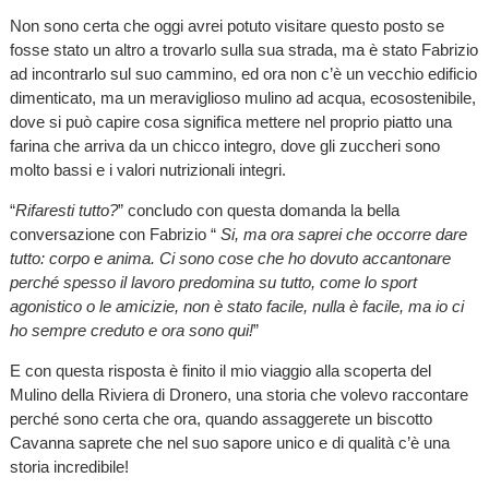
Non sono certa che oggi avrei potuto visitare questo posto se
fosse stato un altro a trovarlo sulla sua strada, ma è stato Fabrizio
ad incontrarlo sul suo cammino, ed ora non c’è un vecchio edificio
dimenticato, ma un meraviglioso mulino ad acqua, ecosostenibile,
dove si può capire cosa significa mettere nel proprio piatto una
farina che arriva da un chicco integro, dove gli zuccheri sono
molto bassi e i valori nutrizionali integri.
“
Rifaresti tutto?
” concludo con questa domanda la bella
conversazione con Fabrizio “
Si, ma ora saprei che occorre dare
tutto: corpo e anima. Ci sono cose che ho dovuto accantonare
perché spesso il lavoro predomina su tutto, come lo sport
agonistico o le amicizie, non è stato facile, nulla è facile, ma io ci
ho sempre creduto e ora sono qui!
”
E con questa risposta è finito il mio viaggio alla scoperta del
Mulino della Riviera di Dronero, una storia che volevo raccontare
perché sono certa che ora, quando assaggerete un biscotto
Cavanna saprete che nel suo sapore unico e di qualità c’è una
storia incredibile!