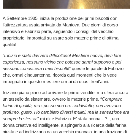
A Settembre 1995, inizia la produzione dei primi biscotti con
l’attrezzatura usata arrivata da Mantova. Due giorni di corso
intensivo e Fabrizio parte, seguendo i consigli del vecchio
proprietario, improntati su usare solo materie prime di ottima
qualità!
“
L’inizio è stato davvero difficoltoso! Mestiere nuovo, devi fare
esperienza, nessuno vicino che potesse darmi supporto e poi
nessuno conosceva i miei biscotti!
” queste le parole di Fabrizio
che, ormai cinquantenne, ricorda quei momenti che lo vede
impegnato in questo mestiere ormai da quasi trent'anni.
Iniziano piano piano ad arrivare le prime vendite, ma c’era ancora
un tassello da sistemare, ovvero le materie prime. “
Compravo
farine di qualità, ma spesso non ero soddisfatto, non avevano
profumo, gusto. Ho cambiato diversi mulini, ma la sensazione era
sempre la stessa!
” mi dice Fabrizio. E’ stata nonna…?.., una
donna creativa ed intelligente, a spingerlo alla ricerca della farina
giusta e ad indirizzarlo da un vecchio mugnaio, in una frazione di