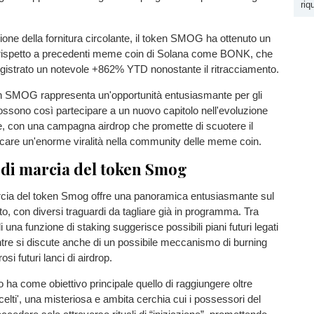
riq
zione della fornitura circolante, il token SMOG ha ottenuto un
do rispetto a precedenti meme coin di Solana come BONK, che
istrato un notevole +862% YTD nonostante il ritracciamento.
ken SMOG rappresenta un'opportunità entusiasmante per gli
possono così partecipare a un nuovo capitolo nell'evoluzione
te, con una campagna airdrop che promette di scuotere il
care un'enorme viralità nella community delle meme coin.
a di marcia del token Smog
arcia del token Smog offre una panoramica entusiasmante sul
tto, con diversi traguardi da tagliare già in programma. Tra
 di una funzione di staking suggerisce possibili piani futuri legati
ntre si discute anche di un possibile meccanismo di burning
si futuri lanci di airdrop.
tto ha come obiettivo principale quello di raggiungere oltre
celti', una misteriosa e ambita cerchia cui i possessori del