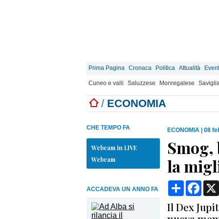
Prima Pagina
Cronaca
Politica
Attualità
Event
Cuneo e valli
Saluzzese
Monregalese
Savigli
/
ECONOMIA
CHE TEMPO FA
ECONOMIA
|
08 fe
Smog, b
Webcam in LIVE
Webcam
la migl
Condividi
Face
ACCADEVA UN ANNO FA
Il Dex Jupi
nuova meme