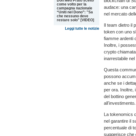
blockchain di So
Don Meo Prato scelto
come volto per la
audace: una cam
campagna nazionale
“Uniti nel Dono”: "Sa
nel mercato dell
che nessuno deve
restare solo" [VIDEO]
Il team dietro i
Leggi tutte le notizie
token con uno s
fiamme ardenti d
Inoltre, i poss
crypto chiamata 
inarrestabile ne
Questa community
possono accumul
anche se i detta
per ora. Inoltre
del bottino gene
all'investimento
La tokenomics de
nel garantire il
percentuale di to
suggerisce che g