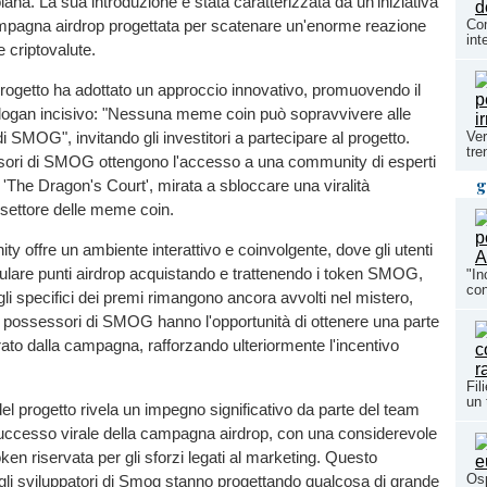
lana. La sua introduzione è stata caratterizzata da un'iniziativa
pagna airdrop progettata per scatenare un'enorme reazione
Com
int
e criptovalute.
l progetto ha adottato un approccio innovativo, promuovendo il
logan incisivo: "Nessuna meme coin può sopravvivere alle
i SMOG", invitando gli investitori a partecipare al progetto.
Ver
tre
essori di SMOG ottengono l'accesso a una community di esperti
g
'The Dragon's Court', mirata a sbloccare una viralità
l settore delle meme coin.
 offre un ambiente interattivo e coinvolgente, dove gli utenti
are punti airdrop acquistando e trattenendo i token SMOG,
"In
con
gli specifici dei premi rimangono ancora avvolti nel mistero,
, i possessori di SMOG hanno l'opportunità di ottenere una parte
rato dalla campagna, rafforzando ulteriormente l'incentivo
.
Fil
un 
l progetto rivela un impegno significativo da parte del team
 successo virale della campagna airdrop, con una considerevole
ken riservata per gli sforzi legati al marketing. Questo
Osp
li sviluppatori di Smog stanno progettando qualcosa di grande