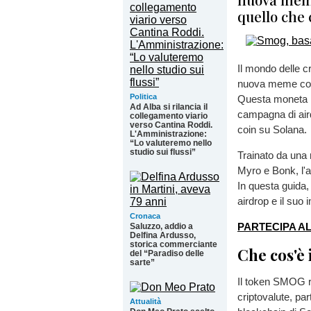
quello che 
Il mondo delle c
nuova meme coin
Politica
Questa moneta ha
Ad Alba si rilancia il
campagna di air
collegamento viario
verso Cantina Roddi.
coin su Solana.
L'Amministrazione:
“Lo valuteremo nello
studio sui flussi”
Trainato da una 
Myro e Bonk, l'a
In questa guida
airdrop e il suo 
Cronaca
PARTECIPA A
Saluzzo, addio a
Delfina Ardusso,
storica commerciante
Che cos'è
del “Paradiso delle
sarte”
Il token SMOG r
criptovalute, pa
Attualità