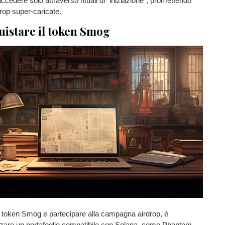
cedere solo attraverso rituali di “iniziazione”, promettendo
rop super-caricate.
istare il token Smog
l token Smog e partecipare alla campagna airdrop, è
izzare un portafoglio compatibile con Solana, come Phantom.