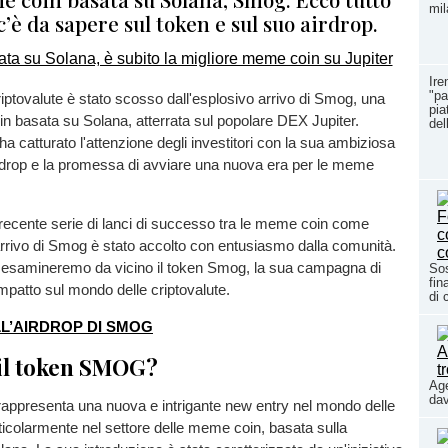
mil
c’è da sapere sul token e sul suo airdrop.
Ire
"pa
riptovalute è stato scosso dall'esplosivo arrivo di Smog, una
pia
 basata su Solana, atterrata sul popolare DEX Jupiter.
del
 catturato l'attenzione degli investitori con la sua ambiziosa
drop e la promessa di avviare una nuova era per le meme
recente serie di lanci di successo tra le meme coin come
rrivo di Smog è stato accolto con entusiasmo dalla comunità.
, esamineremo da vicino il token Smog, la sua campagna di
Sos
fin
impatto sul mondo delle criptovalute.
di 
LL’AIRDROP DI SMOG
 il token SMOG?
Age
dav
appresenta una nuova e intrigante new entry nel mondo delle
rticolarmente nel settore delle meme coin, basata sulla