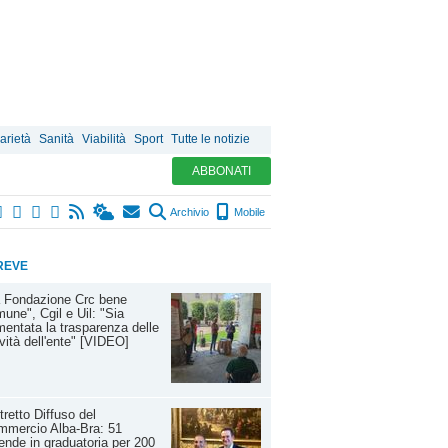
arietà
Sanità
Viabilità
Sport
Tutte le notizie
ABBONATI
Archivio
Mobile
REVE
a Fondazione Crc bene
une", Cgil e Uil: "Sia
entata la trasparenza delle
ività dell'ente" [VIDEO]
tretto Diffuso del
mmercio Alba-Bra: 51
ende in graduatoria per 200