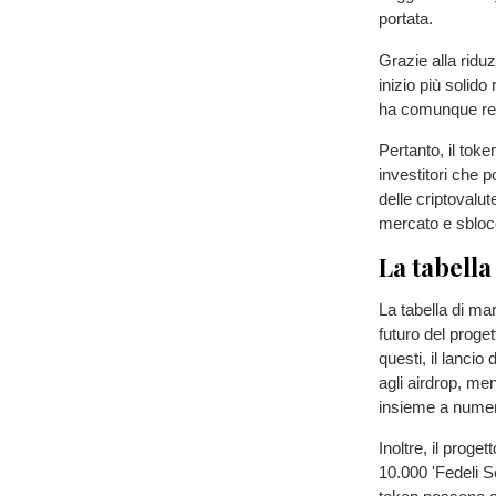
portata.
Grazie alla ridu
inizio più soli
ha comunque reg
Pertanto, il to
investitori che 
delle criptovalu
mercato e sbloc
La tabell
La tabella di m
futuro del proge
questi, il lancio
agli airdrop, me
insieme a numero
Inoltre, il proge
10.000 'Fedeli S