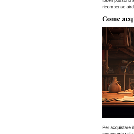
token possono ac
ricompense aird
Come acqu
Per acquistare i
necessario util