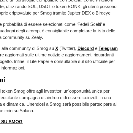
, utilizzando SOL, USDT o token BONK, gli utenti possono
oprie criptovalute per Smog tramite Jupiter DEX o Birdeye.
 probabilità di essere selezionati come ‘Fedeli Scelti’ e
adagni degli airdrop, è consigliabile completare la lista delle
alla community su Zealy.
si alla community di Smog su
X
(Twitter),
Discord
e
Telegram
re aggiornati sulle ultime notizie e aggiornamenti riguardanti
etto. Infine, il Lite Paper è consultabile sul sito ufficiale per
i informazioni.
ni
l token Smog offre agli investitori un'opportunità unica per
'eccitante campagna di airdrop e di essere coinvolti in una
a e dinamica. Unendosi a Smog sarà possibile partecipare al
me coin su Solana.
Ù SU SMOG