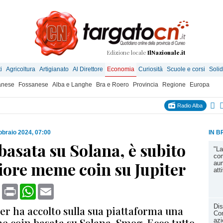
Edizione locale
IlNazionale.it
i
Agricoltura
Artigianato
Al Direttore
Economia
Curiosità
Scuole e corsi
Solid
anese
Fossanese
Alba e Langhe
Bra e Roero
Provincia
Regione
Europa
Radio Alba
bbraio 2024, 07:00
IN B
asata su Solana, è subito
"L
com
iore meme coin su Jupiter
aum
att
book
X
Print
WhatsApp
Email
Dis
ter ha accolto sulla sua piattaforma una
Co
 coin basata su Solana, Smog. Ecco tutto
azi