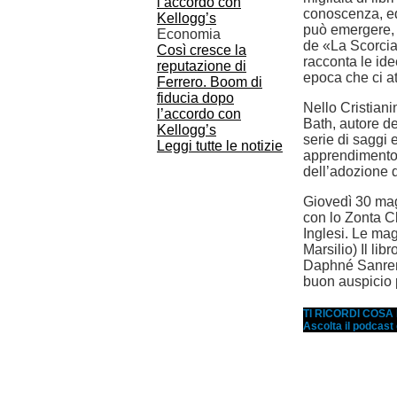
conoscenza, ed
può emergere, 
Economia
de «La Scorciat
Così cresce la
racconta le id
reputazione di
epoca che ci a
Ferrero. Boom di
fiducia dopo
Nello Cristianin
l’accordo con
Bath, autore de
Kellogg’s
serie di saggi e
Leggi tutte le notizie
apprendimento 
dell’adozione d
Giovedì 30 mag
con lo Zonta C
Inglesi. Le mag
Marsilio) Il li
Daphné Sanremo
buon auspicio p
TI RICORDI COS
Ascolta il podcast