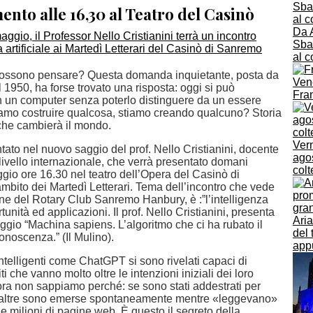
nto alle 16,30 al Teatro del Casinò
Da 
Sban
al c
ossono pensare? Questa domanda inquietante, posta da
Ven
 1950, ha forse trovato una risposta: oggi si può
Fra
 un computer senza poterlo distinguere da un essere
mo costruire qualcosa, stiamo creando qualcuno? Storia
 che cambierà il mondo.
Vern
ontato nel nuovo saggio del prof. Nello Cristianini, docente
agos
 livello internazionale, che verrà presentato domani
colt
gio ore 16.30 nel teatro dell’Opera del Casinò di
mbito dei Martedì Letterari. Tema dell’incontro che vede
one del Rotary Club Sanremo Hanbury, è :”l’intelligenza
rtunità ed applicazioni. Il prof. Nello Cristianini, presenta
Ari
aggio “Machina sapiens. L’algoritmo che ci ha rubato il
del 
onoscenza.” (Il Mulino).
app
intelligenti come ChatGPT si sono rivelati capaci di
i che vanno molto oltre le intenzioni iniziali dei loro
ora non sappiamo perché: se sono stati addestrati per
, altre sono emerse spontaneamente mentre «leggevano»
i e milioni di pagine web. È questo il segreto della