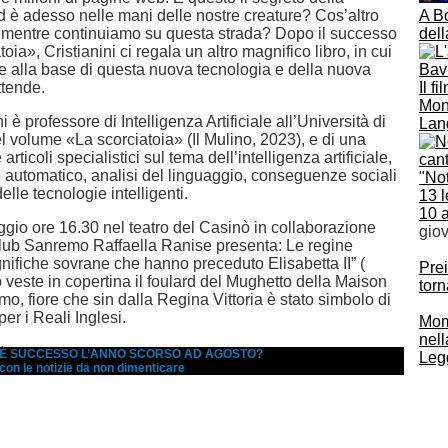
 è adesso nelle mani delle nostre creature? Cos’altro
A Bo
mentre continuiamo su questa strada? Dopo il successo
del
oia», Cristianini ci regala un altro magnifico libro, in cui
ee alla base di questa nuova tecnologia e della nuova
ttende.
Il f
Mona
i è professore di Intelligenza Artificiale all’Università di
Lang
l volume «La scorciatoia» (Il Mulino, 2023), e di una
 articoli specialistici sul tema dell’intelligenza artificiale,
automatico, analisi del linguaggio, conseguenze sociali
"Not
elle tecnologie intelligenti.
13 l
10 
gio ore 16.30 nel teatro del Casinò in collaborazione
gio
lub Sanremo Raffaella Ranise presenta: Le regine
nifiche sovrane che hanno preceduto Elisabetta II” (
Prei
bro veste in copertina il foulard del Mughetto della Maison
torn
, fiore che sin dalla Regina Vittoria è stato simbolo di
er i Reali Inglesi.
Momb
nell
A È SUCCESSO L’ANNO SCORSO AD AGOSTO?
Legg
 con le notizie da non dimenticare