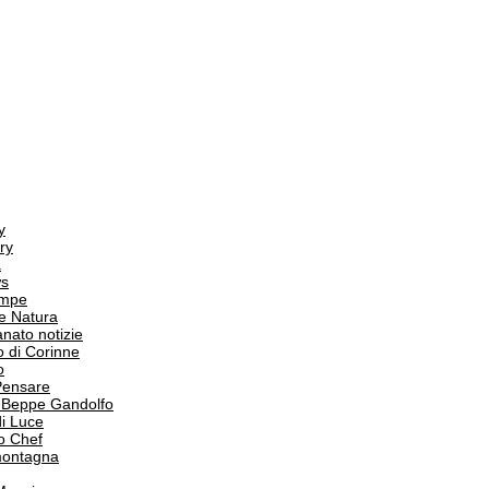
y
ry
a
s
ampe
e Natura
anato notizie
o di Corinne
o
Pensare
i Beppe Gandolfo
i Luce
o Chef
 montagna