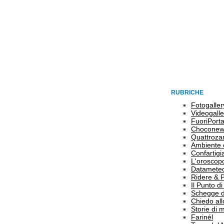
RUBRICHE
Fotogaller
Videogalle
FuoriPort
Choconew
Quattroz
Ambiente 
Confartigi
L'oroscop
Datamete
Ridere & 
Il Punto d
Schegge d
Chiedo all
Storie di
Farinél