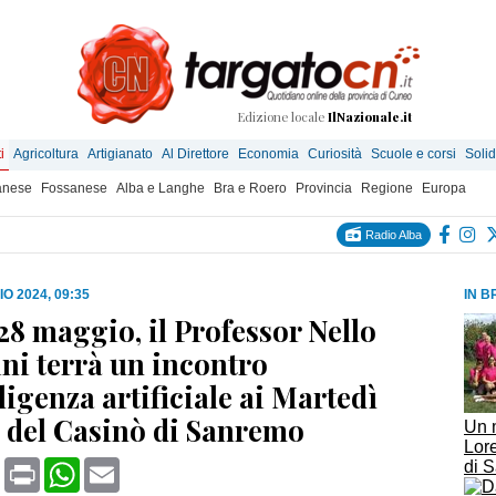
Edizione locale
IlNazionale.it
i
Agricoltura
Artigianato
Al Direttore
Economia
Curiosità
Scuole e corsi
Solid
anese
Fossanese
Alba e Langhe
Bra e Roero
Provincia
Regione
Europa
Radio Alba
O 2024, 09:35
IN B
28 maggio, il Professor Nello
ini terrà un incontro
lligenza artificiale ai Martedì
i del Casinò di Sanremo
Un 
Lore
book
X
Print
WhatsApp
Email
di 