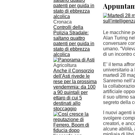
Appuntame
Cronaca
Controlli della
Le macchine p
Polizia Stradale:
Alan Turing nel
saltano quattro
conversare con
patenti per guida in
umano. “Voleva
stato di ebbrezza
di un incontro
alcolica
E’ il tema affr
Agricoltura
universitario a
Anche il Consorzio
martedì 28 mag
dell'Asti rivede le
Sanremo nell’a
rese per la prossima
la collaborazi
vendemmia: da 100
artificiale oppo
a 90 quintali per
il suo ultimo s
ettaro di cui 5
segreto della c
destinati allo
stoccaggio
I nuovi agenti 
svolgere compit
creatori, e anc
alcune abilità
migliaia di libr