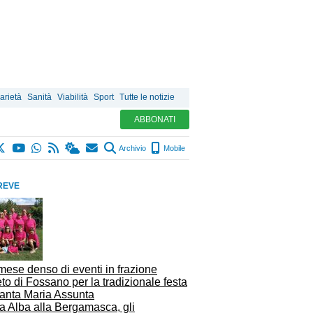
arietà
Sanità
Viabilità
Sport
Tutte le notizie
ABBONATI
Archivio
Mobile
REVE
mese denso di eventi in frazione
to di Fossano per la tradizionale festa
Santa Maria Assunta