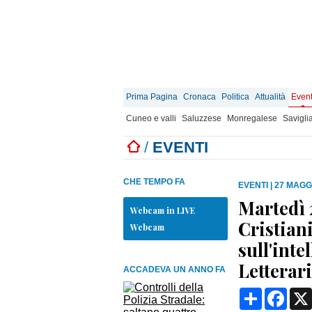
Prima Pagina
Cronaca
Politica
Attualità
Event
Cuneo e valli
Saluzzese
Monregalese
Savigli
/
EVENTI
CHE TEMPO FA
EVENTI
|
27 MAGGI
Martedì 
Webcam in LIVE
Cristian
Webcam
sull'inte
Letterar
ACCADEVA UN ANNO FA
Condividi
Face