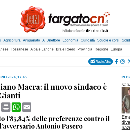
Edizione locale
IlNazionale.it
i
Agricoltura
Artigianato
Al Direttore
Economia
Curiosità
Scuole e corsi
Solid
anese
Fossanese
Alba e Langhe
Bra e Roero
Provincia
Regione
Europa
Radio Alba
GNO 2024, 17:45
IN B
ano Macra: il nuovo sindaco è
sab
Gianti
book
X
Print
WhatsApp
Email
o l'85,84% delle preferenze contro il
Emer
dive
l'avversario Antonio Pasero
naz