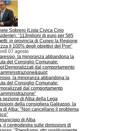
ele Sobrero (Lista Civica Cirio
idente): "113milioni di euro per 585
etti: in provincia di Cuneo la Regione
izza il 100% degli obiettivi del Pnrr"
erdì 07 agosto
essio, la minoranza abbandona la
uta del Consiglio Comunale:
moralizzati dal comportamento
l’amministrazione"
ssioni della consigliera Galeasso, la
a di Alba: "Non cancellano il problema
tico"
, il centrodestra sulle dimissioni di
easso: "Prendiamo atto positivamente,