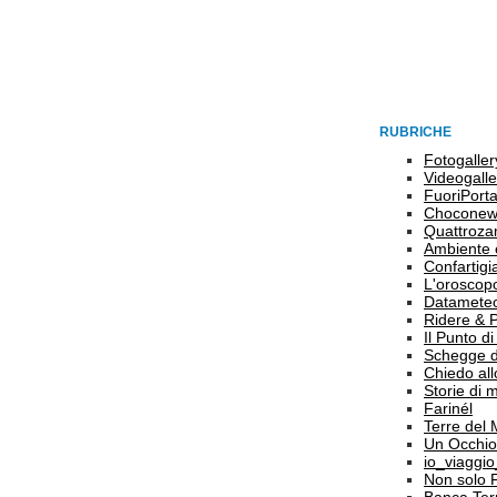
RUBRICHE
Fotogaller
Videogalle
FuoriPort
Choconew
Quattroz
Ambiente 
Confartigi
L'oroscop
Datamete
Ridere & 
Il Punto d
Schegge d
Chiedo all
Storie di
Farinél
Terre del
Un Occhio
io_viaggi
Non solo 