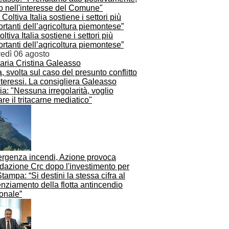
o nell'interesse del Comune"
Coltiva Italia sostiene i settori più
rtanti dell’agricoltura piemontese”
vedì 06 agosto
, svolta sul caso del presunto conflitto
nteressi. La consigliera Galeasso
ia: "Nessuna irregolarità, voglio
are il tritacarne mediatico"
rgenza incendi, Azione provoca
dazione Crc dopo l'investimento per
tampa: “Si destini la stessa cifra al
nziamento della flotta antincendio
onale”