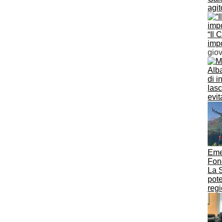
agit
“Il 
impo
gio
Alba
di i
lasc
evit
Eme
Fon
La S
pote
regi