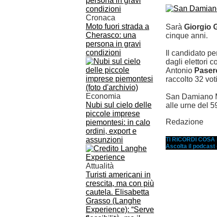
Cronaca
Moto fuori strada a
Sarà
Giorgio G
Cherasco: una
cinque anni.
persona in gravi
condizioni
Il candidato pe
dagli elettori 
Antonio
Paser
raccolto 32 vot
Economia
San Damiano 
Nubi sul cielo delle
alle urne del 
piccole imprese
Redazione
piemontesi: in calo
ordini, export e
assunzioni
TI RICORDI COS
Ascolta il podcast
Attualità
Turisti americani in
crescita, ma con più
cautela. Elisabetta
Grasso (Langhe
Experience): “Serve