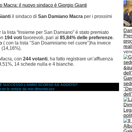
ianti
il sindaco di
San Damiano Macra
per i prossimi
Dani
r la lista “Insieme per San Damiano” è stato premiato
Pres
con
194 voti
favorevoli, pari al
85,84% delle preferenze
.
prog
o
( con la lista "San Doamniamo nel cuore")ha invece
real
i (14,16%).
ven
Macra, con
244 votanti
, ha fatto registrare un’affluenza
59,51%, 14 schede nulla e 4 bianche.
Gar
sed
A È SUCCESSO L’ANNO SCORSO AD AGOSTO?
"De
 con le notizie da non dimenticare
del
Dimi
Leg
poli
Alba
Gal