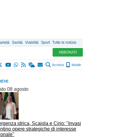
arietà
Sanità
Viabilità
Sport
Tutte le notizie
ABBONATI
Archivio
Mobile
REVE
ato 08 agosto
genza idrica, Scajola e Cirio: "Invasi
ntino opere strategiche di interesse
ionale"