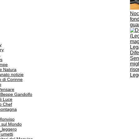
Nocc
fond
guar
y
ry
Dif
a
Sen
s
migl
ampe
riso
e Natura
anato notizie
Legg
o di Corinne
o
Pensare
i Beppe Gandolfo
i Luce
o Chef
 montagna
 Monviso
 sul Mondo
o_leggero
Fumetti