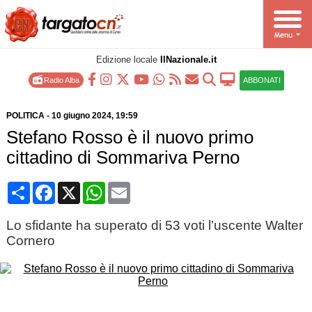
Edizione locale
IlNazionale.it
Radio Alba
ABBONATI
POLITICA
-
10 giugno 2024
, 19:59
Stefano Rosso è il nuovo primo
cittadino di Sommariva Perno
Condividi
Facebook
X
WhatsApp
Email
Lo sfidante ha superato di 53 voti l’uscente Walter
Cornero