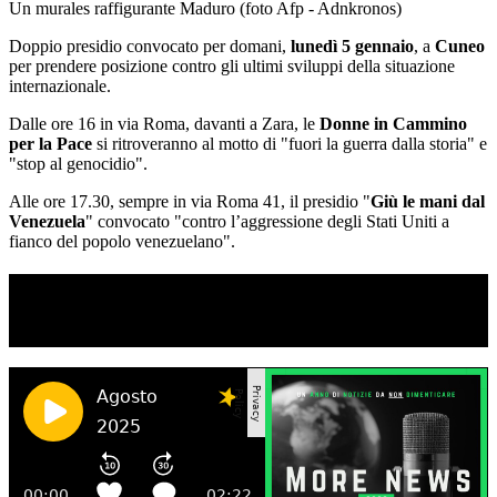
Un murales raffigurante Maduro (foto Afp - Adnkronos)
Doppio presidio convocato per domani,
lunedì 5 gennaio
, a
Cuneo
per prendere posizione contro gli ultimi sviluppi della situazione
internazionale.
Dalle ore 16 in via Roma, davanti a Zara, le
Donne in Cammino
per la Pace
si ritroveranno al motto di "fuori la guerra dalla storia" e
"stop al genocidio".
Alle ore 17.30, sempre in via Roma 41, il presidio "
Giù le mani dal
Venezuela
" convocato "contro l’aggressione degli Stati Uniti a
fianco del popolo venezuelano".
TI RICORDI COSA È SUCCESSO L’ANNO
SCORSO AD AGOSTO?
Ascolta il podcast con le notizie da non dimenticare