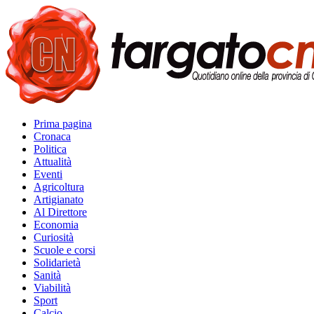
Prima pagina
Cronaca
Politica
Attualità
Eventi
Agricoltura
Artigianato
Al Direttore
Economia
Curiosità
Scuole e corsi
Solidarietà
Sanità
Viabilità
Sport
Calcio