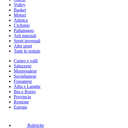
Volley
Basket
Motori
Atletica
Ciclismo
Pallapugno
Arti marziali
Sport invernali
Altri sport
Tutte le notizie
Cuneo e valli
Saluzzese
Monregalese
Saviglianese
Fossanese
Alba e Langhe
Bra e Roero
Provincia
Regione
Europa
Rubriche