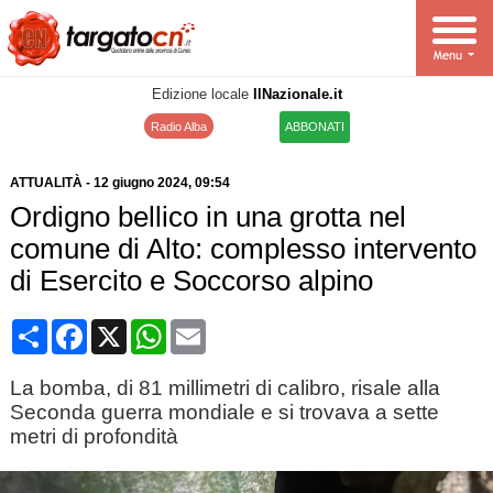
Edizione locale
IlNazionale.it
Radio Alba
ABBONATI
ATTUALITÀ
-
12 giugno 2024
, 09:54
Ordigno bellico in una grotta nel
comune di Alto: complesso intervento
di Esercito e Soccorso alpino
Condividi
Facebook
X
WhatsApp
Email
La bomba, di 81 millimetri di calibro, risale alla
Seconda guerra mondiale e si trovava a sette
metri di profondità