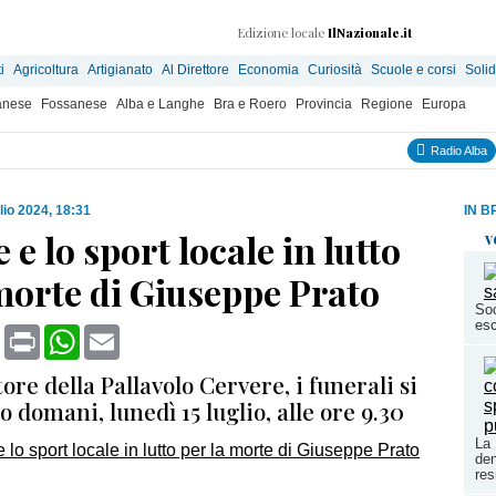
Edizione locale
IlNazionale.it
i
Agricoltura
Artigianato
Al Direttore
Economia
Curiosità
Scuole e corsi
Solid
anese
Fossanese
Alba e Langhe
Bra e Roero
Provincia
Regione
Europa
Radio Alba
lio 2024, 18:31
IN B
 e lo sport locale in lutto
v
morte di Giuseppe Prato
Soc
esc
book
X
Print
WhatsApp
Email
tore della Pallavolo Cervere, i funerali si
 domani, lunedì 15 luglio, alle ore 9.30
La 
den
res