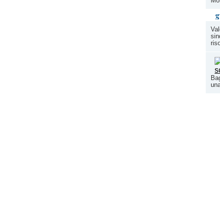
Mor
g
Val
sin
ris
Bag
una