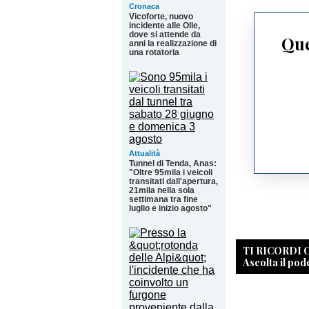
Cronaca
Vicoforte, nuovo
incidente alle Olle,
dove si attende da
Que
anni la realizzazione di
una rotatoria
Attualità
Tunnel di Tenda, Anas:
"Oltre 95mila i veicoli
transitati dall'apertura,
21mila nella sola
settimana tra fine
luglio e inizio agosto"
TI RICORDI
Ascolta il pod