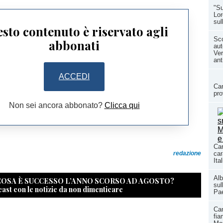
"Su
Lor
sul
sto contenuto è riservato agli
Sco
abbonati
aut
Ver
ant
ACCEDI
Car
pro
Non sei ancora abbonato?
Clicca qui
Car
redazione
car
Ita
Alb
 COSA È SUCCESSO L’ANNO SCORSO AD AGOSTO?
sul
cast con le notizie da non dimenticare
Pae
Ca
fia