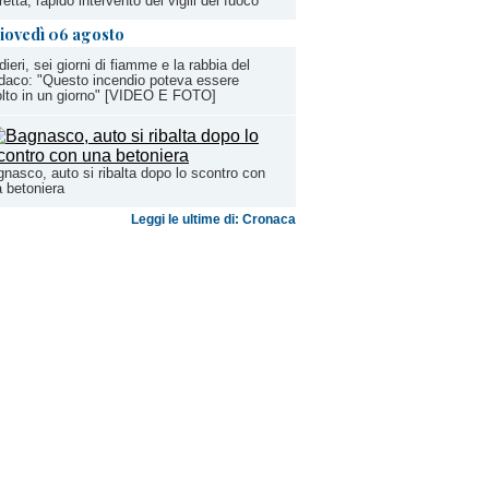
etta, rapido intervento dei vigili del fuoco
iovedì 06 agosto
dieri, sei giorni di fiamme e la rabbia del
daco: "Questo incendio poteva essere
olto in un giorno" [VIDEO E FOTO]
nasco, auto si ribalta dopo lo scontro con
 betoniera
Leggi le ultime di: Cronaca