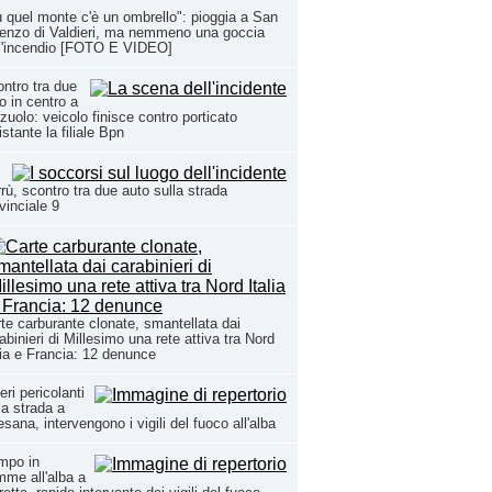
 quel monte c'è un ombrello": pioggia a San
enzo di Valdieri, ma nemmeno una goccia
l'incendio [FOTO E VIDEO]
ntro tra due
o in centro a
zuolo: veicolo finisce contro porticato
istante la filiale Bpn
rù, scontro tra due auto sulla strada
vinciale 9
te carburante clonate, smantellata dai
abinieri di Millesimo una rete attiva tra Nord
lia e Francia: 12 denunce
eri pericolanti
la strada a
sana, intervengono i vigili del fuoco all'alba
mpo in
mme all'alba a