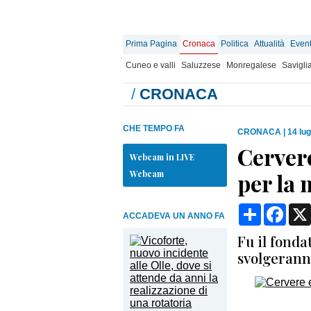
Prima Pagina
Cronaca
Politica
Attualità
Event
Cuneo e valli
Saluzzese
Monregalese
Savigli
/
CRONACA
CHE TEMPO FA
CRONACA
|
14 lug
Cervere
Webcam in LIVE
Webcam
per la 
Condividi
Face
ACCADEVA UN ANNO FA
Fu il fonda
svolgeranno