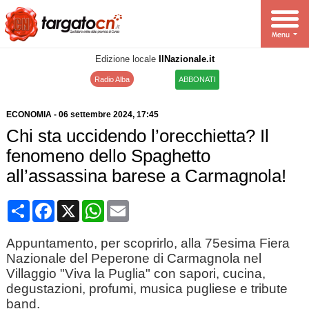
Edizione locale
IlNazionale.it
Radio Alba
ABBONATI
ECONOMIA
-
06 settembre 2024
, 17:45
Chi sta uccidendo l’orecchietta? Il
fenomeno dello Spaghetto
all’assassina barese a Carmagnola!
Condividi
Facebook
X
WhatsApp
Email
Appuntamento, per scoprirlo, alla 75esima Fiera
Nazionale del Peperone di Carmagnola nel
Villaggio "Viva la Puglia" con sapori, cucina,
degustazioni, profumi, musica pugliese e tribute
band.