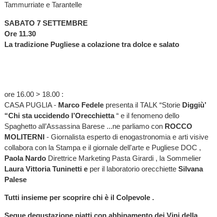
Tammurriate e Tarantelle
SABATO 7 SETTEMBRE
Ore 11.30
La tradizione Pugliese a colazione tra dolce e salato
ore 16.00 > 18.00 :
CASA PUGLIA -
Marco Fedele
presenta il TALK “Storie
Diggiù’
“Chi sta uccidendo l’Orecchietta
“ e il fenomeno dello
Spaghetto all’Assassina Barese ...ne parliamo con
ROCCO
MOLITERNI
- Giornalista esperto di enogastronomia e arti visive
collabora con la Stampa e il giornale dell'arte e Pugliese DOC ,
Paola Nardo
Direttrice Marketing Pasta Girardi , la Sommelier
Laura Vittoria Tuninetti e
per il laboratorio orecchiette
Silvana
Palese
Tutti insieme per scoprire chi è il Colpevole .
Segue degustazione piatti con abbinamento dei Vini della