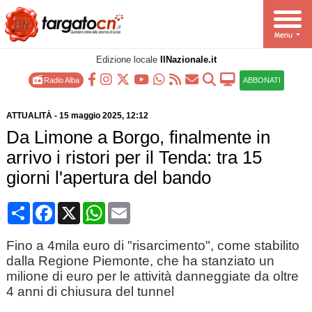
Edizione locale
IlNazionale.it
Radio Alba
ABBONATI
ATTUALITÀ
-
15 maggio 2025
, 12:12
Da Limone a Borgo, finalmente in
arrivo i ristori per il Tenda: tra 15
giorni l'apertura del bando
Condividi
Facebook
X
WhatsApp
Email
Fino a 4mila euro di "risarcimento", come stabilito
dalla Regione Piemonte, che ha stanziato un
milione di euro per le attività danneggiate da oltre
4 anni di chiusura del tunnel