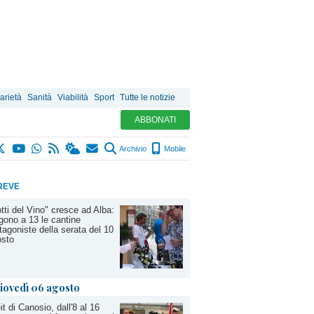
arietà
Sanità
Viabilità
Sport
Tutte le notizie
ABBONATI
Archivio
Mobile
REVE
tti del Vino" cresce ad Alba:
gono a 13 le cantine
tagoniste della serata del 10
osto
iovedì 06 agosto
it di Canosio, dall'8 al 16