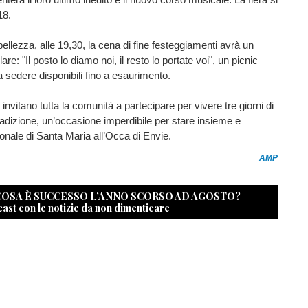
18.
bellezza, alle 19,30, la cena di fine festeggiamenti avrà un
are: "Il posto lo diamo noi, il resto lo portate voi", un picnic
a sedere disponibili fino a esaurimento.
 invitano tutta la comunità a partecipare per vivere tre giorni di
radizione, un’occasione imperdibile per stare insieme e
ronale di Santa Maria all’Occa di Envie.
AMP
 COSA È SUCCESSO L’ANNO SCORSO AD AGOSTO?
cast con le notizie da non dimenticare