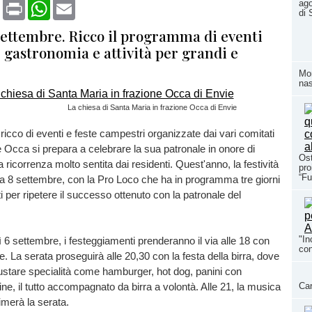
book
X
Print
WhatsApp
Email
ago
di 
 settembre. Ricco il programma di eventi
 gastronomia e attività per grandi e
Mom
nas
La chiesa di Santa Maria in frazione Occa di Envie
icco di eventi e feste campestri organizzate dai vari comitati
ne Occa si prepara a celebrare la sua patronale in onore di
Ost
 ricorrenza molto sentita dai residenti. Quest'anno, la festività
pro
“Fu
a 8 settembre, con la Pro Loco che ha in programma tre giorni
i per ripetere il successo ottenuto con la patronale del
"In
 6 settembre, i festeggiamenti prenderanno il via alle 18 con
con
ale. La serata proseguirà alle 20,30 con la festa della birra, dove
ustare specialità come hamburger, hot dog, panini con
ine, il tutto accompagnato da birra a volontà. Alle 21, la musica
Car
merà la serata.