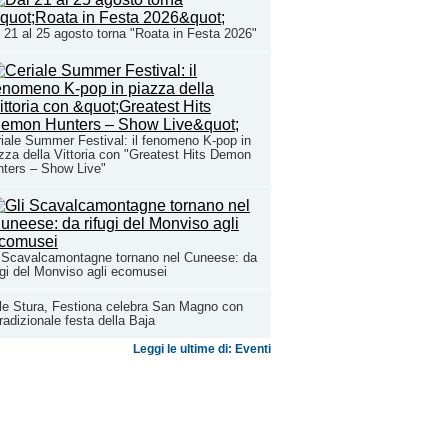
 21 al 25 agosto torna "Roata in Festa 2026"
iale Summer Festival: il fenomeno K-pop in
zza della Vittoria con "Greatest Hits Demon
ters – Show Live"
 Scavalcamontagne tornano nel Cuneese: da
ugi del Monviso agli ecomusei
le Stura, Festiona celebra San Magno con
tradizionale festa della Baja
Leggi le ultime di: Eventi