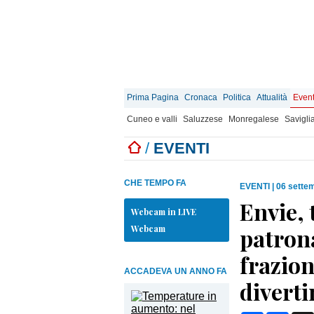
Prima Pagina
Cronaca
Politica
Attualità
Event
Cuneo e valli
Saluzzese
Monregalese
Savigli
/
EVENTI
CHE TEMPO FA
EVENTI
|
06 sette
Envie, 
Webcam in LIVE
Webcam
patrona
frazion
ACCADEVA UN ANNO FA
diverti