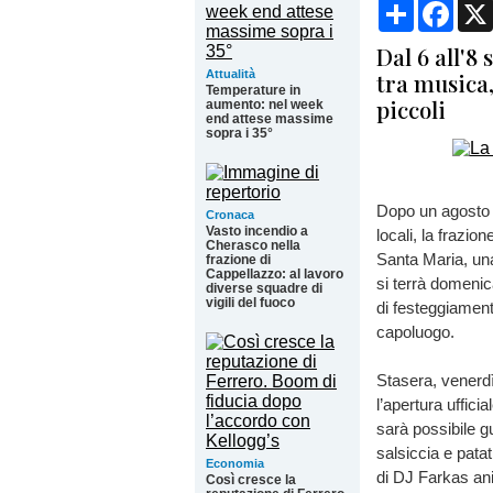
Condividi
Face
Dal 6 all'8
Attualità
tra musica,
Temperature in
piccoli
aumento: nel week
end attese massime
sopra i 35°
Dopo un agosto r
Cronaca
Vasto incendio a
locali, la frazio
Cherasco nella
Santa Maria, una
frazione di
Cappellazzo: al lavoro
si terrà domenic
diverse squadre di
vigili del fuoco
di festeggiament
capoluogo.
Stasera, venerdì
l’apertura uffici
sarà possibile g
salsiccia e patat
Economia
di DJ Farkas ani
Così cresce la