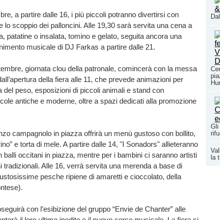
e, a partire dalle 16, i più piccoli potranno divertirsi con
Dal
e lo scoppio dei palloncini. Alle 19,30 sarà servita una cena a
a, patatine o insalata, tomino e gelato, seguita ancora una
tenimento musicale di DJ Farkas a partire dalle 21.
embre, giornata clou della patronale, comincerà con la messa
Cer
pia
dall’apertura della fiera alle 11, che prevede animazioni per
Hun
a del peso, esposizioni di piccoli animali e stand con
icole antiche e moderne, oltre a spazi dedicati alla promozione
Gli
ranzo campagnolo in piazza offrirà un menù gustoso con bollito,
rif
no” e torta di mele. A partire dalle 14, "I Sonadors" allieteranno
Val
 balli occitani in piazza, mentre per i bambini ci saranno artisti
la 
i tradizionali. Alle 16, verrà servita una merenda a base di
 gustosissime pesche ripiene di amaretti e cioccolato, della
ntese).
oseguirà con l’esibizione del gruppo “Envie de Chanter” alle
terà il loro ultimo inedito e il nuovo corso musicale. La fiera si