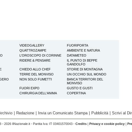
VIDEOGALLERY
FUORIPORTA
QUATTROZAMPE
AMBIENTE E NATURA
TO
L'OROSCOPO DI CORINNE
DATAMETEO
RIDERE & PENSARE
IL PUNTO DI BEPPE
GANDOLFO
E
CHIEDO ALLO CHEF
STORIE DI MONTAGNA
TERRE DEL MONVISO
UN OCCHIO SUL MONDO
GGERO
NON SOLO FUMETTI
BANCA TERRITORI DEL
MONVISO
FUORI EXPO
GUSTO E GUSTI
CHIRURGIA DELL'ANIMA
COPERTINA
Archivio
|
Redazione
|
Invia un Comunicato Stampa
|
Pubblicità
|
Scrivi al Dir
 - 2026 IlNazionale.it - Partita Iva: IT 03401570043 -
Credits
|
Privacy e cookie policy
|
Pr