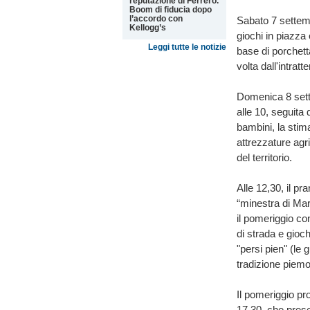
reputazione di Ferrero.
Boom di fiducia dopo
l’accordo con
Sabato 7 settembr
Kellogg’s
giochi in piazza 
Leggi tutte le notizie
base di porchett
volta dall'intrat
Domenica 8 sett
alle 10, seguita 
bambini, la stim
attrezzature agr
del territorio.
Alle 12,30, il p
“minestra di Mari
il pomeriggio con
di strada e gioch
"persi pien" (le
tradizione piemo
Il pomeriggio pr
17,30, che presen