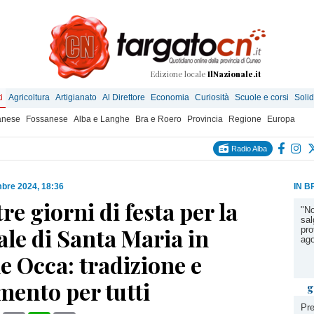
Edizione locale
IlNazionale.it
i
Agricoltura
Artigianato
Al Direttore
Economia
Curiosità
Scuole e corsi
Solid
anese
Fossanese
Alba e Langhe
Bra e Roero
Provincia
Regione
Europa
Radio Alba
mbre 2024, 18:36
IN B
tre giorni di festa per la
"No
sal
le di Santa Maria in
pro
ag
e Occa: tradizione e
mento per tutti
g
Pre