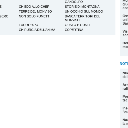
Mon
GANDOLFO
giu
E
CHIEDO ALLO CHEF
STORIE DI MONTAGNA
coo
TERRE DEL MONVISO
UN OCCHIO SUL MONDO
Oss
GGERO
NON SOLO FUMETTI
BANCA TERRITORI DEL
un'
MONVISO
San
FUORI EXPO
GUSTO E GUSTI
CHIRURGIA DELL'ANIMA
COPERTINA
Vis
sco
Ber
mos
NOTI
Nuo
del
Arr
raf
Pes
tec
Ins
"cu
Naz
la 