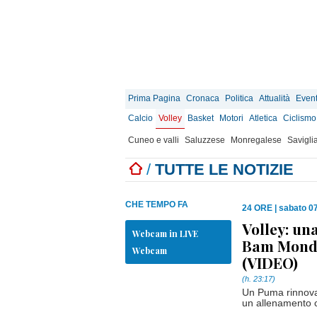
Prima Pagina
Cronaca
Politica
Attualità
Event
Calcio
Volley
Basket
Motori
Atletica
Ciclismo
Cuneo e valli
Saluzzese
Monregalese
Savigli
/
TUTTE LE NOTIZIE
CHE TEMPO FA
24 ORE
|
sabato 0
Volley: un
Webcam in LIVE
Bam Mondov
Webcam
(VIDEO)
(h. 23:17)
Un Puma rinnovat
un allenamento c