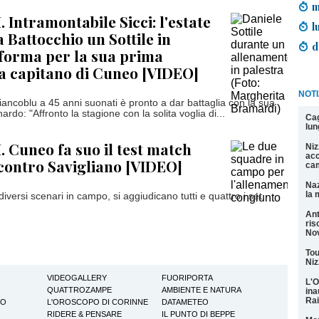
m
 Intramontabile Sicci: l'estate
l
 Battocchio un Sottile in
d
forma per la sua prima
a capitano di Cuneo [VIDEO]
NOTI
biancoblu a 45 anni suonati è pronto a dar battaglia con la sua
do: "Affronto la stagione con la solita voglia di...
Cag
lun
. Cuneo fa suo il test match
Niz
acc
contro Savigliano [VIDEO]
cam
Naz
la 
diversi scenari in campo, si aggiudicano tutti e quattro i set
Ant
ris
Nov
Tou
Niz
VIDEOGALLERY
FUORIPORTA
L'O
QUATTROZAMPE
AMBIENTE E NATURA
ina
Rai
TO
L'OROSCOPO DI CORINNE
DATAMETEO
RIDERE & PENSARE
IL PUNTO DI BEPPE