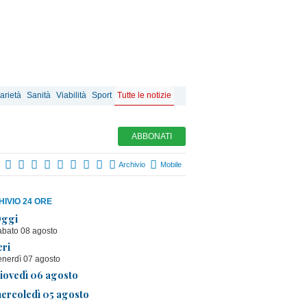
arietà
Sanità
Viabilità
Sport
Tutte le notizie
ABBONATI
Archivio
Mobile
IVIO 24 ORE
ggi
abato 08 agosto
eri
enerdì 07 agosto
iovedì 06 agosto
ercoledì 05 agosto