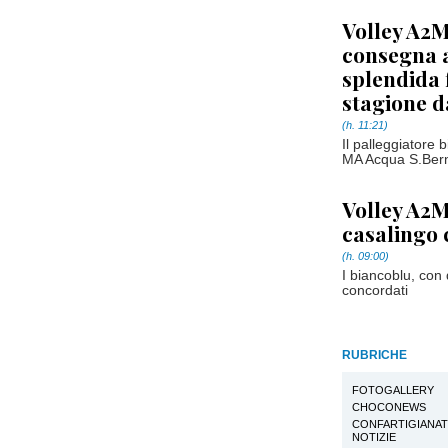
Volley A2M.
consegna a
splendida 
stagione d
(h. 11:21)
Il palleggiatore 
MA Acqua S.Bernar
Volley A2M
casalingo 
(h. 09:00)
I biancoblu, con 
concordati
RUBRICHE
FOTOGALLERY
CHOCONEWS
CONFARTIGIANA
NOTIZIE