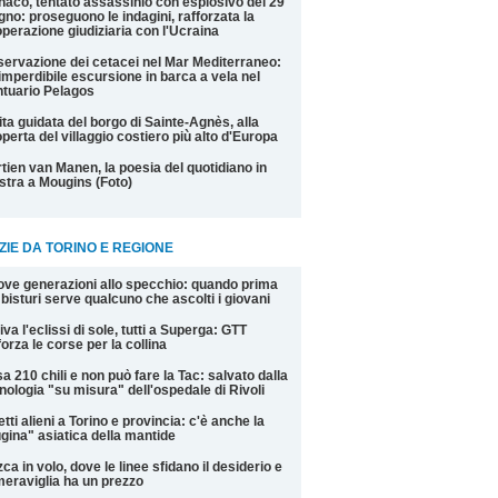
aco, tentato assassinio con esplosivo del 29
gno: proseguono le indagini, rafforzata la
perazione giudiziaria con l'Ucraina
ervazione dei cetacei nel Mar Mediterraneo:
imperdibile escursione in barca a vela nel
tuario Pelagos
ita guidata del borgo di Sainte-Agnès, alla
perta del villaggio costiero più alto d'Europa
tien van Manen, la poesia del quotidiano in
tra a Mougins (Foto)
ZIE DA TORINO E REGIONE
ve generazioni allo specchio: quando prima
 bisturi serve qualcuno che ascolti i giovani
iva l'eclissi di sole, tutti a Superga: GTT
forza le corse per la collina
a 210 chili e non può fare la Tac: salvato dalla
nologia "su misura" dell'ospedale di Rivoli
etti alieni a Torino e provincia: c'è anche la
gina" asiatica della mantide
ca in volo, dove le linee sfidano il desiderio e
meraviglia ha un prezzo