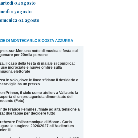
artedì 04 agosto
unedì 03 agosto
omenica 02 agosto
ZIE DI MONTECARLO E COSTA AZZURRA
nes-sur-Mer, una notte di musica e festa sul
gomare per 20mila persone
za, il caso della testa di maiale si complica:
use incrociate e nuove ombre sulla
pagna elettorale
ca in volo, dove le linee sfidano il desiderio e
meraviglia ha un prezzo
on Prinner, il cielo come atelier: a Vallauris la
coperta di un protagonista dimenticato del
ecento (Foto)
r de France Femmes, finale ad alta tensione a
za: due tappe per decidere tutto
rchestre Philharmonique di Monte - Carlo
ugura la stagione 2026/2027 all'Auditorium
nier III