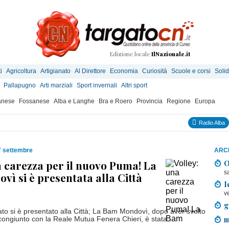
Edizione locale
IlNazionale.it
i
Agricoltura
Artigianato
Al Direttore
Economia
Curiosità
Scuole e corsi
Solid
Pallapugno
Arti marziali
Sport invernali
Altri sport
anese
Fossanese
Alba e Langhe
Bra e Roero
Provincia
Regione
Europa
Radio Alba
7 settembre
ARCH
a carezza per il nuovo Puma! La
O
s
ì si è presentata alla Città
I
v
g
o si è presentato alla Città; La Bam Mondovì, dopo aver svolto
m
ongiunto con la Reale Mutua Fenera Chieri, è stata...