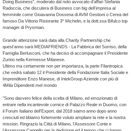
Doing Business”, moderato dal noto avvocato d'affari Stefania
Radoccia, che discutera di Business con big dell'impresa al
femminile come Gioavanna Dossena di AVM Gestioni o Cerea del
famoso Da Vittorio Ristorante 3* Michelin, e la dott.ssa Bifulco top
manager di Prysmian.
Grande attenzione sarà data alla Charity Partnership che
quest'anno sarà MEDIAFRIENDS - La Fabbrica del Sorriso, della
Famiglia Berlusconi, che ha deciso di accompagnare il Presidente
Zurino nella Kermesse Milanese.
Ultimo ma certamente non per importanza, la parte Filantropica
che vedrà sabato 12 il Presidente della Fondazione Italia Sociale e
Imprenditore Enzo Manese, di IntekGroup Aziende con più di
4Mila Dipendenti mel mondo
"Sono davvero felice della scelta di Milano, ed emozionato di
entrare nella incantevole cornice di Palazzo Reale in Duomo, con
il Forum Italiano dell'Export. dal 2018 siamo anno dopo anno
cresciuti ed bbiamo fortemente voluto ampliare la rete e la nostra
mission. Ringrazio la Città di Milano, l'Assessore Conte e
l'Assessore Cappello per la dedizione ed il tempo che ci hanno