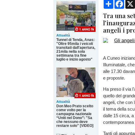
Condividi
Face
Tra una set
l'inauguraz
angeli i pr
Attualità
Tunnel di Tenda, Anas:
"Oltre 95mila i veicoli
transitati dall'apertura,
21mila nella sola
settimana tra fine
A Cuneo iniziano
luglio e inizio agosto"
Illuminatale, ch
alle 17.30 davant
e proposte.
Ha preso il via l
quello del grand
Attualità
angeli, che con 
Don Meo Prato scelto
il tema della scu
come volto per la
campagna nazionale
dalle 15 circa, 
“Uniti nel Dono”: "Sa
che nessuno deve
contemporanea di 
restare solo" [VIDEO]
Tanti gli appunt