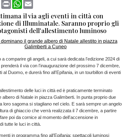
book
X
Print
WhatsApp
Email
timana il via agli eventi in città con
ione di Illuminatale. Saranno proprio gli
otagonisti dell'allestimento luminoso
 a comparire gli angeli, a cui sarà dedicata l'edizione 2024 di
e prenderà il via con l'inaugurazione del prossimo 7 dicembre,
i al Duomo, e durerà fino all'Epifania, in un tourbillon di eventi
'allestimento delle luci in città ed è praticamente terminato
e albero di Natale in piazza Galimberti. In punta proprio due
la loro sagoma si stagliano nel cielo. E sarà sempre un angelo
ltura di ghiaccio che verrà realizzata il 7 dicembre, a partire
a fare poi da cornice al momento dell'accensione in
tutte le luci in città.
amenti in programma fino all’Epifania: spettacoli luminosi