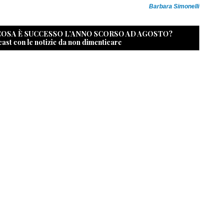
Barbara Simonelli
 COSA È SUCCESSO L’ANNO SCORSO AD AGOSTO?
cast con le notizie da non dimenticare