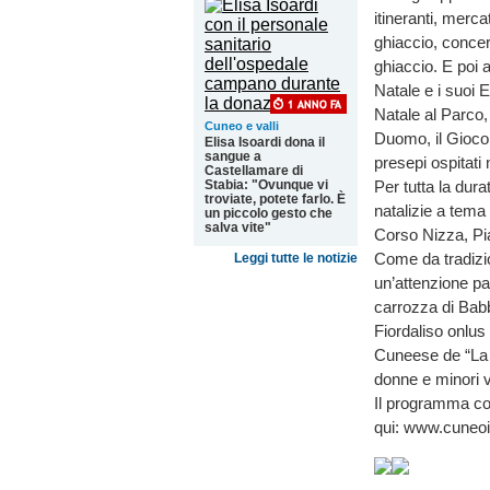
itineranti, merca
ghiaccio, concert
ghiaccio. E poi a
Natale e i suoi E
Natale al Parco,
Cuneo e valli
Duomo, il Gioco d
Elisa Isoardi dona il
sangue a
presepi ospitati 
Castellamare di
Stabia: "Ovunque vi
Per tutta la dur
troviate, potete farlo. È
natalizie a tem
un piccolo gesto che
salva vite"
Corso Nizza, Pi
Come da tradizio
Leggi tutte le notizie
un’attenzione par
carrozza di Babb
Fiordaliso onlus 
Cuneese de “La N
donne e minori v
Il programma com
qui: www.cuneoi