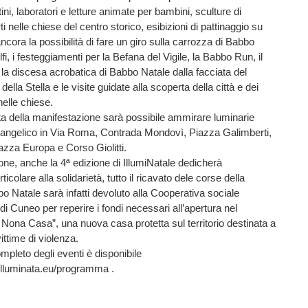
tini, laboratori e letture animate per bambini, sculture di
i nelle chiese del centro storico, esibizioni di pattinaggio su
ncora la possibilità di fare un giro sulla carrozza di Babbo
lfi, i festeggiamenti per la Befana del Vigile, la Babbo Run, il
 la discesa acrobatica di Babbo Natale dalla facciata del
ella Stella e le visite guidate alla scoperta della città e dei
nelle chiese.
ata della manifestazione sarà possibile ammirare luminarie
a angelico in Via Roma, Contrada Mondovì, Piazza Galimberti,
azza Europa e Corso Giolitti.
ne, anche la 4ª edizione di IllumiNatale dedicherà
ticolare alla solidarietà, tutto il ricavato dele corse della
o Natale sarà infatti devoluto alla Cooperativa sociale
di Cuneo per reperire i fondi necessari all’apertura nel
ona Casa”, una nuova casa protetta sul territorio destinata a
ittime di violenza.
pleto degli eventi è disponibile
lluminata.eu/programma .