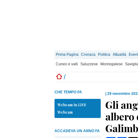
Prima Pagina
Cronaca
Politica
Attualità
Event
Cuneo e valli
Saluzzese
Monregalese
Savigli
/
CHE TEMPO FA
|
29 novembre 202
Gli ang
Webcam in LIVE
Webcam
albero 
Galimb
ACCADEVA UN ANNO FA