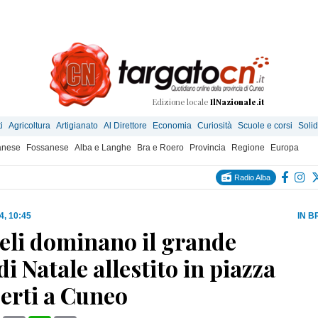
Edizione locale
IlNazionale.it
i
Agricoltura
Artigianato
Al Direttore
Economia
Curiosità
Scuole e corsi
Solid
anese
Fossanese
Alba e Langhe
Bra e Roero
Provincia
Regione
Europa
Radio Alba
4, 10:45
IN B
eli dominano il grande
di Natale allestito in piazza
erti a Cuneo