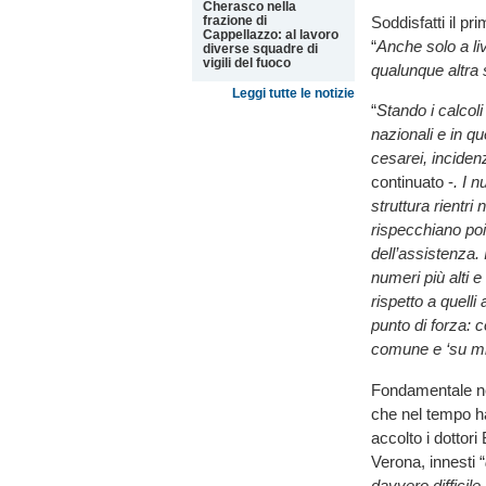
Cherasco nella
frazione di
Soddisfatti il pr
Cappellazzo: al lavoro
“
Anche solo a li
diverse squadre di
vigili del fuoco
qualunque altra s
Leggi tutte le notizie
“
Stando i calcol
nazionali e in qu
cesarei, incide
continuato -
. I 
struttura rientri
rispecchiano poi 
dell’assistenza.
numeri più alti e
rispetto a quell
punto di forza: 
comune e ‘su mi
Fondamentale nel
che nel tempo ha 
accolto i dottori
Verona, innesti “
davvero difficile