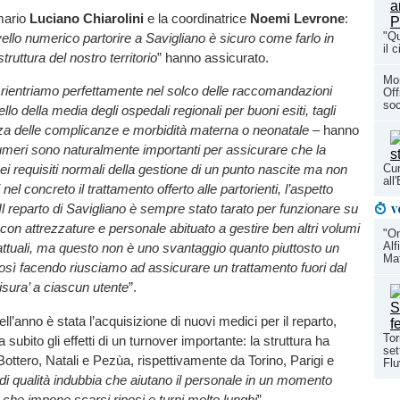
imario
Luciano Chiarolini
e la coordinatrice
Noemi Levrone
:
"Qu
vello numerico partorire a Savigliano è sicuro come farlo in
il 
truttura del nostro territorio
” hanno assicurato.
Mon
i rientriamo perfettamente nel solco delle raccomandazioni
Off
soc
ello della media degli ospedali regionali per buoni esiti, tagli
nza delle complicanze e morbidità materna o neonatale
– hanno
numeri sono naturalmente importanti per assicurare che la
Cun
 nei requisiti normali della gestione di un punto nascite ma non
al
nel concreto il trattamento offerto alle partorienti, l’aspetto
v
 Il reparto di Savigliano è sempre stato tarato per funzionare su
 con attrezzature e personale abituato a gestire ben altri volumi
"On
Alf
i attuali, ma questo non è uno svantaggio quanto piuttosto un
Mat
così facendo riusciamo ad assicurare un trattamento fuori dal
sura’ a ciascun utente
”.
l’anno è stata l’acquisizione di nuovi medici per il reparto,
Tor
subito gli effetti di un turnover importante: la struttura ha
set
 Bottero, Natali e Pezùa, rispettivamente da Torino, Parigi e
Flu
di qualità indubbia che aiutano il personale in un momento
, che impone scarsi riposi e turni molto lunghi
”.