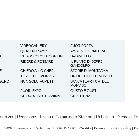
VIDEOGALLERY
FUORIPORTA
QUATTROZAMPE
AMBIENTE E NATURA
TO
L'OROSCOPO DI CORINNE
DATAMETEO
RIDERE & PENSARE
IL PUNTO DI BEPPE
GANDOLFO
E
CHIEDO ALLO CHEF
STORIE DI MONTAGNA
TERRE DEL MONVISO
UN OCCHIO SUL MONDO
GGERO
NON SOLO FUMETTI
BANCA TERRITORI DEL
MONVISO
FUORI EXPO
GUSTO E GUSTI
CHIRURGIA DELL'ANIMA
COPERTINA
Archivio
|
Redazione
|
Invia un Comunicato Stampa
|
Pubblicità
|
Scrivi al Dir
 - 2026 IlNazionale.it - Partita Iva: IT 03401570043 -
Credits
|
Privacy e cookie policy
|
Pr