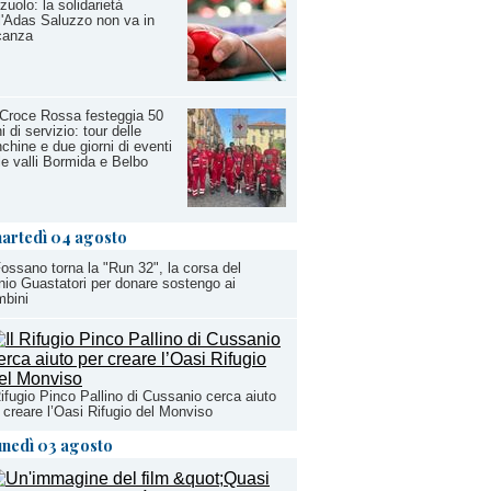
zuolo: la solidarietà
l'Adas Saluzzo non va in
canza
Croce Rossa festeggia 50
i di servizio: tour delle
chine e due giorni di eventi
le valli Bormida e Belbo
artedì 04 agosto
ossano torna la "Run 32", la corsa del
io Guastatori per donare sostengo ai
mbini
Rifugio Pinco Pallino di Cussanio cerca aiuto
 creare l’Oasi Rifugio del Monviso
unedì 03 agosto