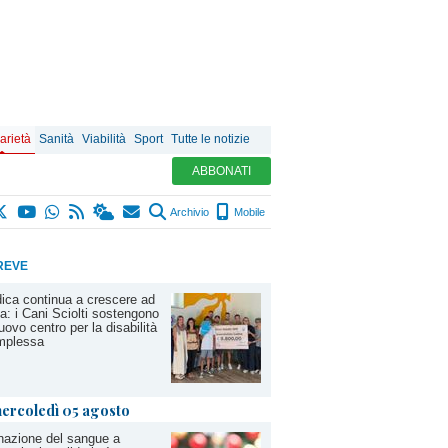
arietà
Sanità
Viabilità
Sport
Tutte le notizie
ABBONATI
Archivio
Mobile
REVE
ica continua a crescere ad
a: i Cani Sciolti sostengono
nuovo centro per la disabilità
mplessa
ercoledì 05 agosto
azione del sangue a