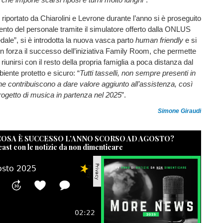
iportato da Chiarolini e Levrone durante l’anno si è proseguito
nto del personale tramite il simulatore offerto dalla ONLUS
dale”, si è introdotta la nuova vasca parto
human friendly
e si
 forza il successo dell’iniziativa Family Room, che permette
i riunirsi con il resto della propria famiglia a poca distanza dal
iente protetto e sicuro: “
Tutti tasselli, non sempre presenti in
 che contribuiscono a dare valore aggiunto all’assistenza, così
progetto di musica in partenza nel 2025
”.
Simone Giraudi
 COSA È SUCCESSO L’ANNO SCORSO AD AGOSTO?
cast con le notizie da non dimenticare