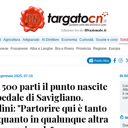
Edizione locale
IlNazionale.it
i
Agricoltura
Artigianato
Al Direttore
Economia
Curiosità
Scuole e corsi
Solid
anese
Fossanese
Alba e Langhe
Bra e Roero
Provincia
Regione
Europa
Radio Alba
 gennaio 2025, 07:10
IN B
 500 parti il punto nascite
Lud
Alb
pedale di Savigliano.
il 
co
ini: "Partorire qui è tanto
 quanto in qualunque altra
m
Don