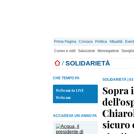
Prima Pagina
Cronaca
Politica
Attualità
Event
Cuneo e valli
Saluzzese
Monregalese
Savigli
/
SOLIDARIETÀ
CHE TEMPO FA
SOLIDARIETÀ
|
03
Sopra i
Webcam in LIVE
Webcam
dell'os
Chiarol
ACCADEVA UN ANNO FA
sicuro